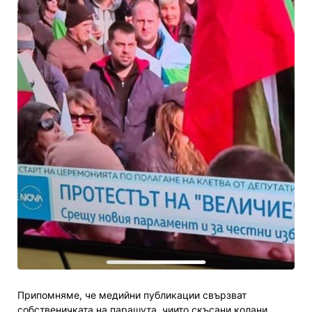
Припомняме, че медийни публикации свързват
собственичката на парашута, чиито скъсани колани