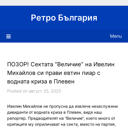
Skip
to
Ретро България
content
Menu
ПОЗОР! Сектата “Величие” на Ивелин
Михайлов си прави евтин пиар с
водната криза в Плевен
Posted on август 25, 2025
Ивелин Михайлов не пропусна да извлече незаслужени
дивиденти от водната криза в Плевен, видя наш
репортер. Предводителят на “Величие”, което много от
критиците му оприличават на секта, вместо на партия,