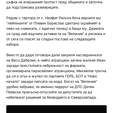
цъфна на вчерашния протест пред общината и започна
да подстрекава размириците.
Редом с тартора от с. Неофит Рилски бяха верните му
“лейтенанти” от Плевен Борислав Цветано (крайният в
ляво на снимката, с вдигнат палец) и баща му. Двамата
са сред най-върлите активисти на “Величие” в региона и
от сега се гласят за сладки постове на следващите
избори.
Вместо да даде отговори дали закриля наследничката
на Весо Дебелия, в чийто атракцион загина малкия Иван
заради престъпната небрежност на фирмата,
организирала парасейлинг атракциона, Михайлов тръгна
да си е огън и жупел по партиите ГЕРБ, БСП и “Ново
начало” заради липсата на вода. Босът на “Величие”
удобно забрави, че именно лидерът на ДПС Делян
Пеевски прекъсна отпуските на депутатите за да
набележат решения за безводието в Северозапада.