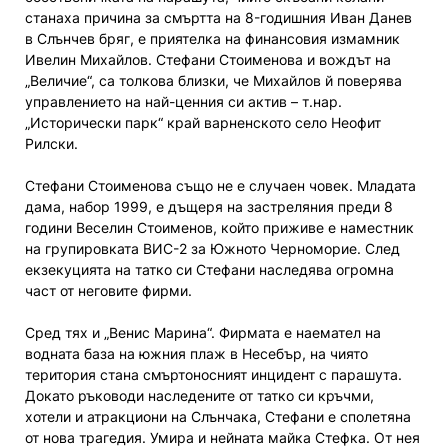
станаха причина за смъртта на 8-годишния Иван Данев
в Слънчев бряг, е приятелка на финансовия измамник
Ивелин Михайлов. Стефани Стоименова и вождът на
„Величие“, са толкова близки, че Михайлов й поверява
управлението на най-ценния си актив – т.нар.
„Исторически парк“ край варненското село Неофит
Рилски.
Стефани Стоименова също не е случаен човек. Младата
дама, набор 1999, е дъщеря на застреляния преди 8
години Веселин Стоименов, който приживе е наместник
на групировката ВИС-2 за Южното Черноморие. След
екзекуцията на татко си Стефани наследява огромна
част от неговите фирми.
Сред тях и „Венис Марина“. Фирмата е наемател на
водната база на южния плаж в Несебър, на чиято
територия стана смъртоносният инцидент с парашута.
Докато ръководи наследените от татко си кръчми,
хотели и атракциони на Слънчака, Стефани е сполетяна
от нова трагедия. Умира и нейната майка Стефка. От нея