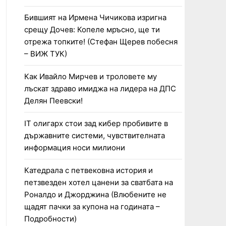
Бившият на Ирмена Чичикова изригна
срещу Дочев: Копеле мръсно, ще ти
отрежа топките! (Стефан Щерев побесня
– ВИЖ ТУК)
Как Ивайло Мирчев и троловете му
лъскат здраво имиджа на лидера на ДПС
Делян Пеевски!
IT олигарх стои зад кибер пробивите в
държавните системи, чувствителната
информация носи милиони
Катедрала с петвековна история и
петзвезден хотел цанени за сватбата на
Роналдо и Джорджина (Влюбените не
щадят пачки за купона на годината –
Подробности)