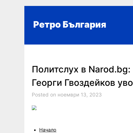
Skip
to
content
Ретро България
Политслух в Narod.bg
Георги Гвоздейков ув
Posted on ноември 13, 2023
Начало