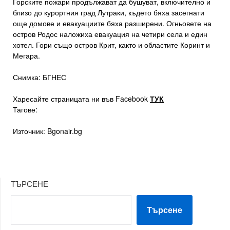
Горските пожари продължават да бушуват, включително и
близо до курортния град Лутраки, където бяха засегнати
още домове и евакуациите бяха разширени. Огньовете на
остров Родос наложиха евакуация на четири села и един
хотел. Гори също остров Крит, както и областите Коринт и
Мегара.
Снимка: БГНЕС
Харесайте страницата ни във Facebook
ТУК
Тагове:
Източник: Bgonair.bg
ТЪРСЕНЕ
Търсене