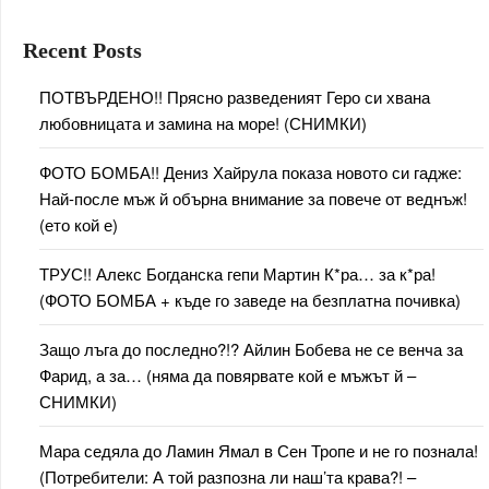
Recent Posts
ПОТВЪРДЕНО!! Прясно разведеният Геро си хвана
любовницата и замина на море! (СНИМКИ)
ФОТО БОМБА!! Дениз Хайрула показа новото си гадже:
Най-после мъж й обърна внимание за повече от веднъж!
(ето кой е)
ТРУС!! Алекс Богданска гепи Мартин К*ра… за к*ра!
(ФОТО БОМБА + къде го заведе на безплатна почивка)
Защо лъга до последно?!? Айлин Бобева не се венча за
Фарид, а за… (няма да повярвате кой е мъжът й –
СНИМКИ)
Мара седяла до Ламин Ямал в Сен Тропе и не го познала!
(Потребители: А той разпозна ли наш’та крава?! –