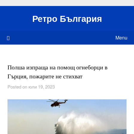
Skip
to
Ретро България
content
Menu
Полша изпраща на помощ огнеборци в
Гърция, пожарите не стихват
Posted on юли 19, 2023