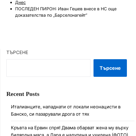
Днес
ПОСЛЕДЕН ПИРОН: Иван Гешев внесе в НС още
доказателства по „Барселонагейт“
ТЪРСЕНЕ
Търсене
Recent Posts
Италианците, нападнати от локали неонацисти в
Банско, си пазарували дрога от тях
Кръвта на Ервин спря! Двама обарват жена му върху
билярдна маса, а Дара е надупена и ухилена (ФОТО)