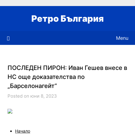
Skip
to
Ретро България
content
Menu
ПОСЛЕДЕН ПИРОН: Иван Гешев внесе в
НС още доказателства по
„Барселонагейт“
Posted on юни 8, 2023
Начало