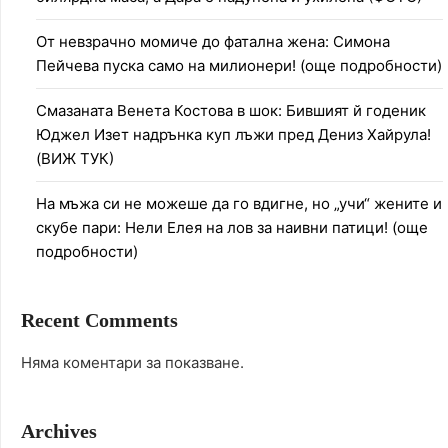
От невзрачно момиче до фатална жена: Симона
Пейчева пуска само на милионери! (още подробности)
Смазаната Венета Костова в шок: Бившият й годеник
Юджел Изет надрънка куп лъжи пред Дениз Хайрула!
(ВИЖ ТУК)
На мъжа си не можеше да го вдигне, но „учи“ жените и
скубе пари: Нели Елея на лов за наивни патици! (още
подробности)
Recent Comments
Няма коментари за показване.
Archives