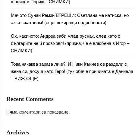
шопинг в Париж – СНИМКИ)
Мачото Сунай Ремзи ВТРЕЩИ: Светлана ме натиска, но
аз се скатавам! (още шокиращи подробности)
Ох, какиното: Андреа заби млад руснак, след като с
българите не й провървя! (призна, че е влюбена в Игор –
СНИМКИ)
Това някаква зараза ли е?! И Ники Кънчев се раздели с
жена си, досущ като Геро! (тук обаче причината е Даниела
– ВИЖ ОЩЕ)
Recent Comments
Няма коментари за показване.
Archives