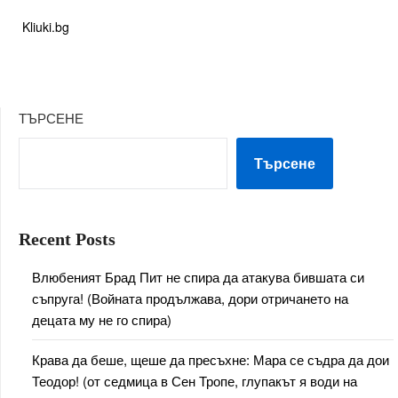
Kliuki.bg
ТЪРСЕНЕ
Търсене
Recent Posts
Влюбеният Брад Пит не спира да атакува бившата си
съпруга! (Войната продължава, дори отричането на
децата му не го спира)
Крава да беше, щеше да пресъхне: Мара се съдра да дои
Теодор! (от седмица в Сен Тропе, глупакът я води на