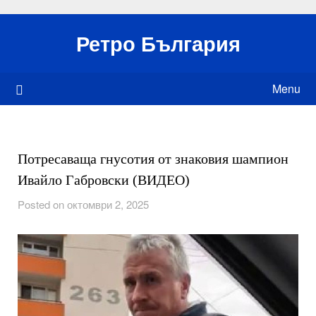
Skip
to
Ретро България
content
Menu
Потресаваща гнусотия от знаковия шампион
Ивайло Габровски (ВИДЕО)
Posted on октомври 2, 2025