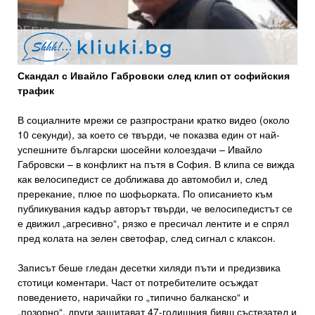
Скандал с Ивайло Габровски след клип от софийския
трафик
В социалните мрежи се разпространи кратко видео (около
10 секунди), за което се твърди, че показва един от най-
успешните български шосейни колоездачи – Ивайло
Габровски – в конфликт на пътя в София. В клипа се вижда
как велосипедист се доближава до автомобил и, след
пререкание, плюе по шофьорката. По описанието към
публикувания кадър авторът твърди, че велосипедистът се
е движил „агресивно“, рязко е пресичал лентите и е спрял
пред колата на зелен светофар, след сигнал с клаксон.
Записът беше гледан десетки хиляди пъти и предизвика
стотици коментари. Част от потребителите осъждат
поведението, наричайки го „типично балканско“ и
„позорно“, други защитават 47-годишния бивш състезател и