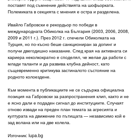
поставят под съмнение действията на шофьорката.
Полемиката в секцията с мнения е остра и разделена.
Ивайло Габровски е рекордьор по победи в
международната Обиколка на България (2003, 2006, 2008,
2009 и 2011 г.). През 2012 г. спечели Обиколката на
Турция, но по-късно беше санкциониран за допинг и
получи двегодишно наказание. След края на активната си
кариера неколкократно е споделял, че желае да работи с
млади таланти и да развива клубна дейност, като
същевременно критикува застиналото състояние на
родното колоездене.
Към момента в публикациите не се съдържа официална
позиция на Габровски за разпространения клип, както и не
е ясно дали е подаден сигнал до институциите. Случаят
отново извади на преден план темата за агресията и
културата на движение по пътищата — независимо кой е
зад волана или на две колела.
Източник: lupa.bg