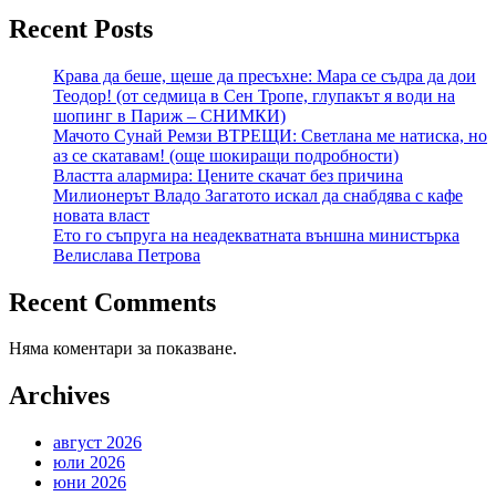
Recent Posts
Крава да беше, щеше да пресъхне: Мара се съдра да дои
Теодор! (от седмица в Сен Тропе, глупакът я води на
шопинг в Париж – СНИМКИ)
Мачото Сунай Ремзи ВТРЕЩИ: Светлана ме натиска, но
аз се скатавам! (още шокиращи подробности)
Властта алармира: Цените скачат без причина
Милионерът Владо Загатото искал да снабдява с кафе
новата власт
Ето го съпруга на неадекватната външна министърка
Велислава Петрова
Recent Comments
Няма коментари за показване.
Archives
август 2026
юли 2026
юни 2026