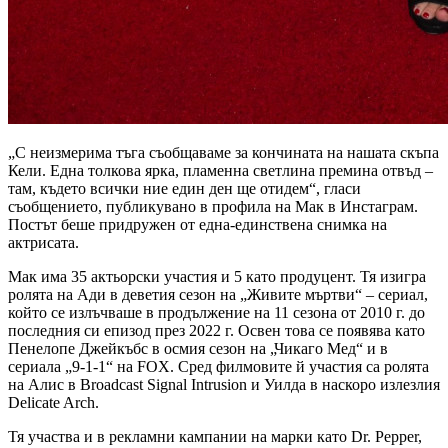
„С неизмерима тъга съобщаваме за кончината на нашата скъпа
Кели. Една толкова ярка, пламенна светлина премина отвъд –
там, където всички ние един ден ще отидем“, гласи
съобщението, публикувано в профила на Мак в Инстаграм.
Постът беше придружен от една-единствена снимка на
актрисата.
Мак има 35 актьорски участия и 5 като продуцент. Тя изигра
ролята на Ади в деветия сезон на „Живите мъртви“ – сериал,
който се излъчваше в продължение на 11 сезона от 2010 г. до
последния си епизод през 2022 г. Освен това се появява като
Пенелопе Джейкъбс в осмия сезон на „Чикаго Мед“ и в
сериала „9-1-1“ на FOX. Сред филмовите й участия са ролята
на Алис в Broadcast Signal Intrusion и Уилда в наскоро излезлия
Delicate Arch.
Тя участва и в рекламни кампании на марки като Dr. Pepper,