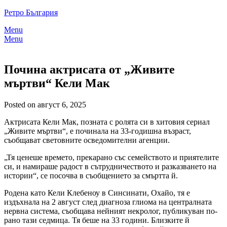
Skip
Ретро България
to
Menu
content
Menu
Почина актрисата от „Живите
мъртви“ Кели Мак
Posted on август 6, 2025
Актрисата Кели Мак, позната с ролята си в хитовия сериал
„Живите мъртви“, е починала на 33-годишна възраст,
съобщават световните осведомителни агенции.
„Тя ценеше времето, прекарано със семейството и приятелите
си, и намираше радост в сътрудничеството и разказването на
истории“, се посочва в съобщението за смъртта й.
Родена като Кели Клебеноу в Синсинати, Охайо, тя е
издъхнала на 2 август след диагноза глиома на централната
нервна система, съобщава нейният некролог, публикуван по-
рано тази седмица. Тя беше на 33 години. Близките й