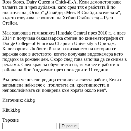
Ross Stores, Dairy Queen и Chick-fil-A. Кели демонстрираше
таланта си и чрез дублажи, като сред тях е работата й по
носителя на „Оскар“ „Спайдър-Мен: В Спайди-вселената“,
където озвучава героинята на Хейли Стайнфелд – Гуен
Стейси.
Мак завършва гимназията Hinsdale Central през 2010 г., а през
2014 г. получава бакалавърска степен по кинематография от
Dodge College of Film към Chapman University в Ориндж,
Калифорния. Любовта й към разказването на истории се
заражда още в детството, когато получава видеокамера като
подарък за рожден ден. Скоро след това започва да се снима в
реклами. След края на обучението си, тя живее и работи в
района на Лос Анджелис през последните 11 години.
Въпреки че печели редица отличия за своята работа, Кели е
запомнена най-вече с „топлотата си, креативността и
непоколебимата си подкрепа към хората около нея“.
Източник: dir.bg
Kliuki.bg
Търсене
Търсене