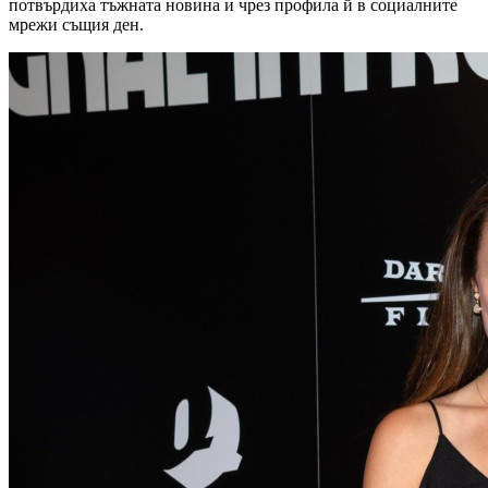
потвърдиха тъжната новина и чрез профила й в социалните
мрежи същия ден.