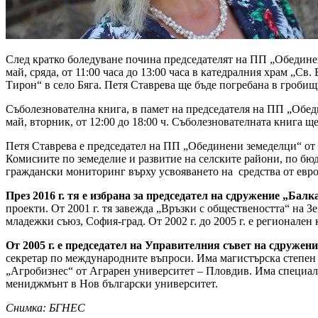
След кратко боледуване почина председателят на ПП „Обединен
май, сряда, от 11:00 часа до 13:00 часа в катедралния храм „Св
Тирон“ в село Бяга. Петя Ставрева ще бъде погребана в гробищн
Съболезнователна книга, в памет на председателя на ПП „Обеди
май, вторник, от 12:00 до 18:00 ч. Съболезнователната книга щ
Петя Ставрева е председател на ПП „Обединени земеделци“ от 26
Комисиите по земеделие и развитие на селските райони, по бюд
граждански мониторинг върху усвояването на средства от европ
През 2016 г. тя е избрана за председател на сдружение „Бал
проекти. От 2001 г. тя завежда „Връзки с обществеността“ на 
младежки съюз, София-град. От 2002 г. до 2005 г. е регионале
От 2005 г. е председател на Управителния съвет на сдружен
секретар по международните въпроси. Има магистърска степен
„Агробизнес“ от Аграрен университет – Пловдив. Има специал
мениджмънт в Нов български университет.
Снимка: БГНЕС