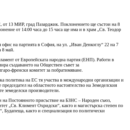
, от 13 МИР, град Пазарджик. Поклонението ще състои на 8
лонение от 14:00 часа до 15 часа ще има и в храм „Св. Теодор
офис на партията в София, на ул. „Иван Денкоглу“ 22 на 7
а 8 май.
арламент от Европейската народна партия (EНП). Работи в
иира създаването на Обществен съвет за
лгаро-френски комитет за побратимяване.
ка политика на ЕС тя участва в международни организации и
е председател на областното настоятелство на Земеделския
ите земеделски производители.
лен на Постоянното присъствие на БЗНС – Народен съюз,
тет „Св. Климент Охридски“, както и магистърска степен по
, Будапеща, както и специализация по политически