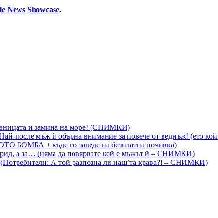
le News Showcase
.
вницата и замина на море! (СНИМКИ)
й-после мъж й обърна внимание за повече от веднъж! (ето кой 
ОТО БОМБА + къде го заведе на безплатна почивка)
арид, а за… (няма да повярвате кой е мъжът й – СНИМКИ)
! (Потребители: А той разпозна ли наш’та крава?! – СНИМКИ)