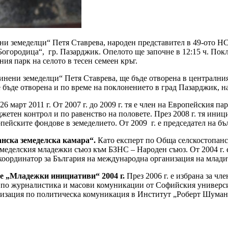
и земеделци“ Петя Ставрева, народен представител в 49-ото НС
. Богородица“, гр. Пазарджик. Опелото ще започне в 12:15 ч. Пок
ия парк на селото в тесен семеен кръг.
нени земеделци“ Петя Ставрева, ще бъде отворена в централния 
е бъде отворена и по време на поклонението в град Пазарджик, н
 март 2011 г. От 2007 г. до 2009 г. тя е член на Европейския п
жетен контрол и по равенство на половете. През 2008 г. тя иниц
ейските фондове в земеделието. От 2009 г. е председател на бъ
канска земеделска камара“.
Като експерт по Обща селскостопанс
Земеделския младежки съюз към БЗНС – Народен съюз. От 2004 г. 
н координатор за България на международна организация на млад
ие „Младежки инициативи“ 2004 г.
През 2006 г. е избрана за ч
 по журналистика и масови комуникации от Софийския универси
изация по политическа комуникация в Институт „Роберт Шуман“