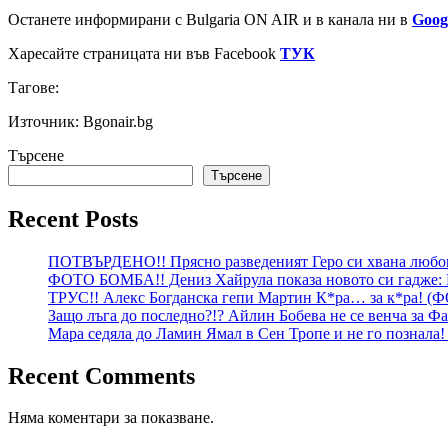
Останете информирани с Bulgaria ON AIR и в канала ни в
Goog
Харесайте страницата ни във Facebook
ТУК
Тагове:
Източник: Bgonair.bg
Търсене
Търсене
Recent Posts
ПОТВЪРДЕНО!! Прясно разведеният Геро си хвана любо
ФОТО БОМБА!! Дениз Хайрула показа новото си гадже: На
ТРУС!! Алекс Богданска гепи Мартин К*ра… за к*ра! (Ф
Защо лъга до последно?!? Айлин Бобева не се венча за Ф
Мара седяла до Ламин Ямал в Сен Тропе и не го познала
Recent Comments
Няма коментари за показване.