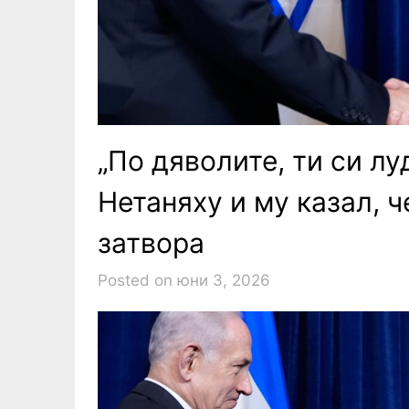
„По дяволите, ти си лу
Нетаняху и му казал, ч
затвора
Posted on юни 3, 2026