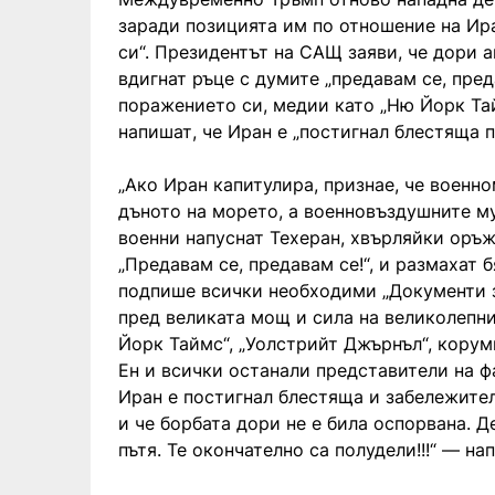
заради позицията им по отношение на Иран
си“. Президентът на САЩ заяви, че дори 
вдигнат ръце с думите „предавам се, пре
поражението си, медии като „Ню Йорк Тай
напишат, че Иран е „постигнал блестяща 
„Ако Иран капитулира, признае, че военн
дъното на морето, а военновъздушните му
военни напуснат Техеран, хвърляйки оръж
„Предавам се, предавам се!“, и размахат 
подпише всички необходими „Документи з
пред великата мощ и сила на великолепн
Йорк Таймс“, „Уолстрийт Джърнъл“, корум
Ен и всички останали представители на ф
Иран е постигнал блестяща и забележите
и че борбата дори не е била оспорвана. 
пътя. Те окончателно са полудели!!!“ — на