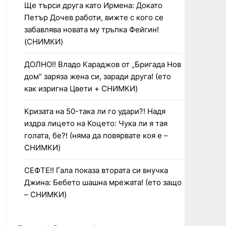
Ще търси друга като Ирмена: Докато
Петър Дочев работи, вижте с кого се
забавлява новата му тръпка Фейгин!
(СНИМКИ)
ДОЛНО!! Владо Караджов от „Бригада Нов
дом“ заряза жена си, заради друга! (ето
как изригна Цвети + СНИМКИ)
Кризата на 50-така ли го удари?! Надя
издра лицето на Коцето: Чука ли я тая
голата, бе?! (няма да повярвате коя е –
СНИМКИ)
СЕФТЕ!! Гала показа втората си внучка
Джина: Бебето шашна мрежата! (ето защо
– СНИМКИ)