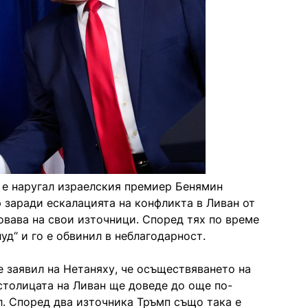
 е наругал израелския премиер Бенямин
 заради ескалацията на конфликта в Ливан от
зовава на свои източници. Според тях по време
уд“ и го е обвинил в неблагодарност.
 заявил на Нетаняху, че осъществяването на
столицата на Ливан ще доведе до още по-
. Според два източника Тръмп също така е