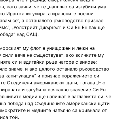
, като заяви, че те „напълно са изгубили ума
ако Иран капитулира, а иранските военни
давам се“, а останалото ръководство признае
мс“, „Уолстрийт Джърнъл“ и Си Ен Ен пак ще
победа“ над САЩ.
оморският му флот е унищожен и лежи на
 сили вече не съществуват, ако всичките му
ията си и вдигайки ръце нагоре с викове:
бяло знаме, и ако цялото останало ръководство
а капитулация“ и признае поражението си
ите Съединени американски щати, тогава „Ню
пираната и загубила всякакво значение Си Ен
алшивите медии ще напишат в заглавията си, че
лна победа над Съединените американски щати
Демократите и медиите напълно са кривнали от
писа той.