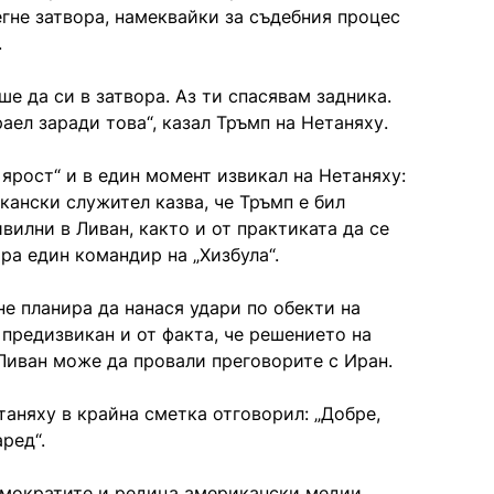
егне затвора, намеквайки за съдебния процес
.
еше да си в затвора. Аз ти спасявам задника.
аел заради това“, казал Тръмп на Нетаняху.
 ярост“ и в един момент извикал на Нетаняху:
кански служител казва, че Тръмп е бил
вилни в Ливан, както и от практиката да се
ра един командир на „Хизбула“.
е планира да нанася удари по обекти на
л предизвикан и от факта, че решението на
Ливан може да провали преговорите с Иран.
таняху в крайна сметка отговорил: „Добре,
ред“.
мократите и редица американски медии