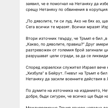
заявил, че е помогнал на Нетаняху да изб
срещу Нетаняху по обвинения в корупция
„По дяволите, ти си луд. Ако не бях аз, щ
Сега всички те мразят. Всички мразят Изр
Втори източник твърду, че Тръмп е бил „в
„Какво, по дяволите, правиш?“ Друг амери
разтревожен от големия брой загинали ци
разрушават цели сгради, за да се ликвиди
Според израелски служител Израел вече н
„Хизбула“ в Бейрут. Гневът на Тръмп е би
Нетаняху да засили военните действия в 
По думите на източника на изданието, Не
добре, бъди сигурен, че всичко ще бъде на
Междувременно Тръмп отново нападна де