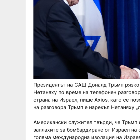
Президентът на САЩ Доналд Тръмп рязко
Нетаняху по време на телефонен разговор
страна на Израел, пише Axios, като се по
на разговора Тръмп е нарекъл Нетаняху „л
Американски служител твърди, че Тръмп е
заплахите за бомбардиране от Израел на 
голяма международна изолация на Израел