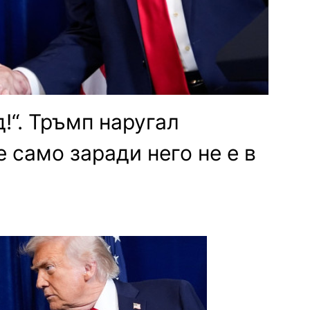
д!“. Тръмп наругал
е само заради него не е в