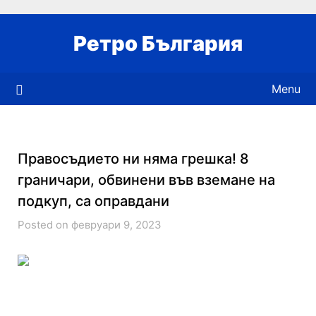
Skip
to
Ретро България
content
Menu
Правосъдието ни няма грешка! 8
граничари, обвинени във вземане на
подкуп, са оправдани
Posted on февруари 9, 2023