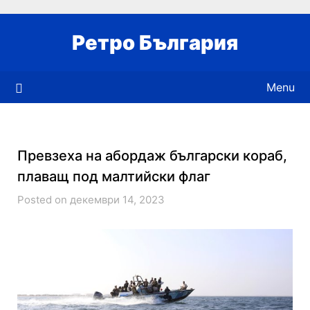
Skip
to
Ретро България
content
Menu
Превзеха на абордаж български кораб,
плаващ под малтийски флаг
Posted on декември 14, 2023