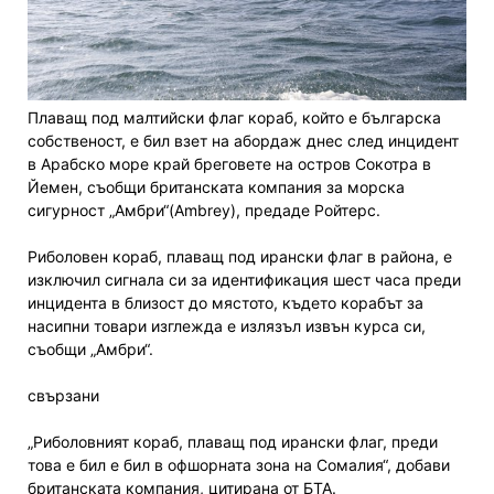
Плаващ под малтийски флаг кораб, който е българска
собственост, е бил взет на абордаж днес след инцидент
в Арабско море край бреговете на остров Сокотра в
Йемен, съобщи британската компания за морска
сигурност „Амбри“(Ambrey), предаде Ройтерс.
Риболовен кораб, плаващ под ирански флаг в района, е
изключил сигнала си за идентификация шест часа преди
инцидента в близост до мястото, където корабът за
насипни товари изглежда е излязъл извън курса си,
съобщи „Амбри“.
свързани
„Риболовният кораб, плаващ под ирански флаг, преди
това е бил е бил в офшорната зона на Сомалия“, добави
британската компания, цитирана от БТА.