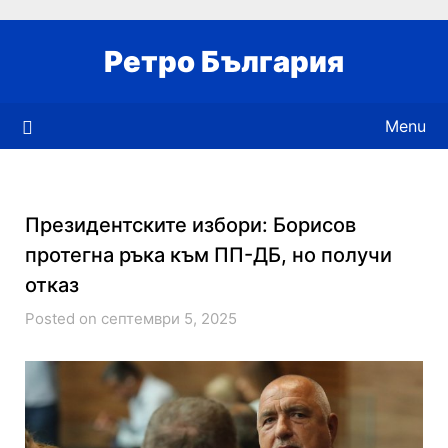
Skip
to
Ретро България
content
Menu
Президентските избори: Борисов
протегна ръка към ПП-ДБ, но получи
отказ
Posted on септември 5, 2025