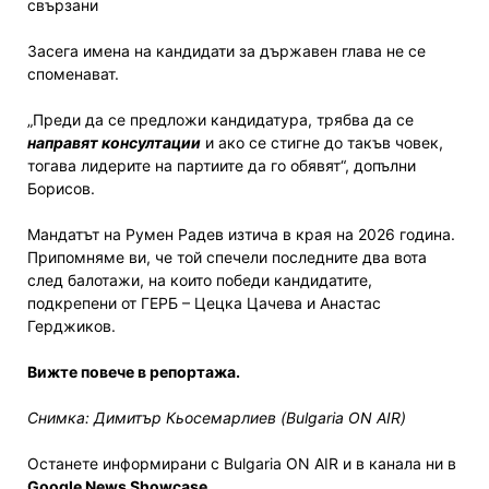
свързани
Засега имена на кандидати за държавен глава не се
споменават.
„Преди да се предложи кандидатура, трябва да се
направят консултации
и ако се стигне до такъв човек,
тогава лидерите на партиите да го обявят“, допълни
Борисов.
Мандатът на Румен Радев изтича в края на 2026 година.
Припомняме ви, че той спечели последните два вота
след балотажи, на които победи кандидатите,
подкрепени от ГЕРБ – Цецка Цачева и Анастас
Герджиков.
Вижте повече в репортажа.
Снимка: Димитър Кьосемарлиев (Bulgaria ON AIR)
Останете информирани с Bulgaria ON AIR и в канала ни в
Google News Showcase
.