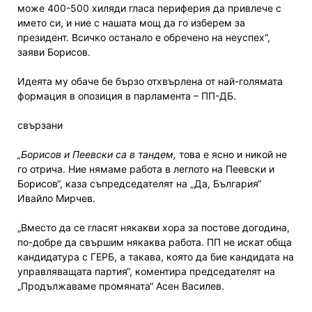
може 400-500 хиляди гласа периферия да привлече с
името си, и ние с нашата мощ да го изберем за
президент. Всичко останало е обречено на неуспех“,
заяви Борисов.
Идеята му обаче бе бързо отхвърлена от най-голямата
формация в опозиция в парламента – ПП-ДБ.
свързани
„Борисов и Пеевски са в тандем,
това е ясно и никой не
го отрича. Ние нямаме работа в леглото на Пеевски и
Борисов“, каза съпредседателят на „Да, България“
Ивайло Мирчев.
„Вместо да се гласят някакви хора за постове догодина,
по-добре да свършим някаква работа. ПП не искат обща
кандидатура с ГЕРБ, а такава, която да бие кандидата на
управляващата партия“, коментира председателят на
„Продължаваме промяната“ Асен Василев.