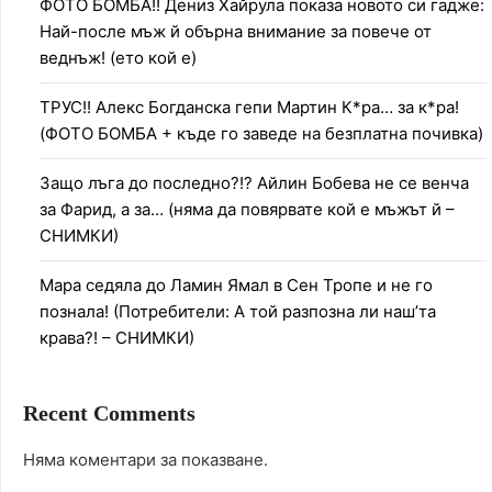
ФОТО БОМБА!! Дениз Хайрула показа новото си гадже:
Най-после мъж й обърна внимание за повече от
веднъж! (ето кой е)
ТРУС!! Алекс Богданска гепи Мартин К*ра… за к*ра!
(ФОТО БОМБА + къде го заведе на безплатна почивка)
Защо лъга до последно?!? Айлин Бобева не се венча
за Фарид, а за… (няма да повярвате кой е мъжът й –
СНИМКИ)
Мара седяла до Ламин Ямал в Сен Тропе и не го
познала! (Потребители: А той разпозна ли наш’та
крава?! – СНИМКИ)
Recent Comments
Няма коментари за показване.