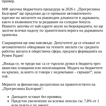
пример.
МФ започна бюджетната процедура за 2026 г. „Прогресивна
България“ ще предложи да се премахне автоматичното
вдигане на заплатите на ръководни длъжности в държавата,
както и възможността за раздаване на солидни бонуси.
Рязането започва от най-едрите акули на бюрокрацията, но ще
засегне всички надолу по хранителната верига на държавната
хранилка.
Съкращения ще има навсякъде. Депутатите да се откажат от
автоматичното обвързване на техните заплати със средната
работна заплата в обществена сфера, предлага формацията на
Румен Радев!
„Вижда се, че преди нас са се търсили дупки в бюджета чрез
авансови плащания или неизплащания. Модата на бюджетите
на кръпки, за които се говори с недомлъвки – свръши!“, каза
той.
Мерките за финансова дисциплина на правителството на
„Прогресивна България“:
Данъците остават без промяна;
Предстои увеличение на всички пенсии със 7,8% от 1
юли (както е по закон);