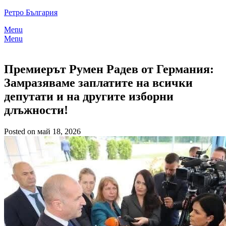
Skip
Ретро България
to
Menu
content
Menu
Премиерът Румен Радев от Германия:
Замразяваме заплатите на всички
депутати и на другите изборни
длъжности!
Posted on май 18, 2026