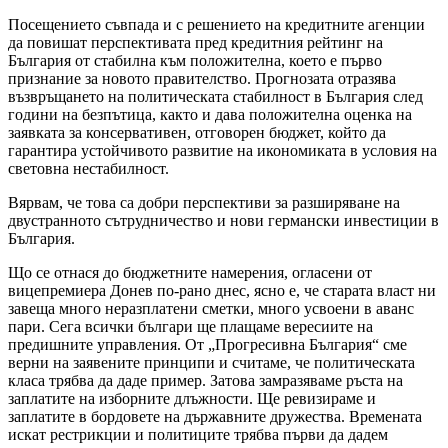
Посещението съвпада и с решението на кредитните агенции
да повишат перспективата пред кредитния рейтинг на
България от стабилна към положителна, което е първо
признание за новото правителство. Прогнозата отразява
възвръщането на политическата стабилност в България след
години на безпътица, както и дава положителна оценка на
заявката за консервативен, отговорен бюджет, който да
гарантира устойчивото развитие на икономиката в условия на
световна нестабилност.
Вярвам, че това са добри перспективи за разширяване на
двустранното сътрудничество и нови германски инвестиции в
България.
Що се отнася до бюджетните намерения, огласени от
вицепремиера Донев по-рано днес, ясно е, че старата власт ни
завеща много неразплатени сметки, много усвоени в аванс
пари. Сега всички българи ще плащаме вересиите на
предишните управления. От „Прогресивна България“ сме
верни на заявените принципи и считаме, че политическата
класа трябва да даде пример. Затова замразяваме ръста на
заплатите на изборните длъжности. Ще ревизираме и
заплатите в бордовете на държавните дружества. Времената
искат рестрикции и политиците трябва първи да дадем