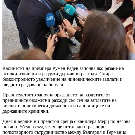
Кабинетът на премиера Румен Радев започва яко рязане на
всички излишни и раздути държавни разходи. Спира
безконтролното увеличение на чиновническите заплати и
щедрото раздаване на бонуси.
Правителството започна орязването на раздутите от
предишните бюджетни разходи със сеч на заплатите на
висшите политически длъжности и сановниците на
държавните хранилки.
Днес в Берлин ни предстои среща с канцлера Мерц по негова
покана. Убеден съм, че тя ще потвърди и разшири
ползотворното сътрудничество между България и Германия.