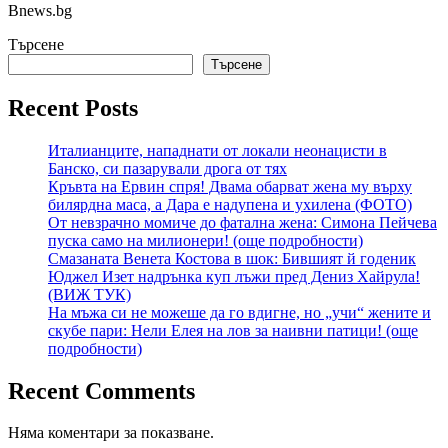
Bnews.bg
Търсене
Търсене
Recent Posts
Италианците, нападнати от локали неонацисти в
Банско, си пазарували дрога от тях
Кръвта на Ервин спря! Двама обарват жена му върху
билярдна маса, а Дара е надупена и ухилена (ФОТО)
От невзрачно момиче до фатална жена: Симона Пейчева
пуска само на милионери! (още подробности)
Смазаната Венета Костова в шок: Бившият й годеник
Юджел Изет надрънка куп лъжи пред Дениз Хайрула!
(ВИЖ ТУК)
На мъжа си не можеше да го вдигне, но „учи“ жените и
скубе пари: Нели Елея на лов за наивни патици! (още
подробности)
Recent Comments
Няма коментари за показване.