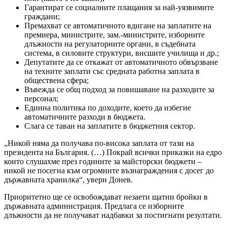
Гарантират се социалните плащания за най-уязвимите
граждани;
Премахват се автоматичното вдигане на заплатите на
премиера, министрите, зам.-министрите, изборните
длъжности на регулаторните органи, в съдебната
система, в силовите структури, висшите училища и др.;
Депутатите да се откажат от автоматичното обвързване
на техните заплати със средната работна заплата в
обществена сфера;
Въвежда се общ подход за повишаване на разходите за
персонал;
Единна политика по доходите, което да избегне
автоматичните разходи в бюджета.
Слага се таван на заплатите в бюджетния сектор.
„Никой няма да получава по-висока заплата от тази на
президента на България. (…) Покрай всички приказки на едро
които слушахме през годините за майсторски бюджети –
никой не посегна към огромните възнаграждения с досег до
държавната хранилка“, увери Донев.
Приоритетно ще се освобождават незаети щатни бройки в
държавната администрация. Предлага се изборните
длъжности да не получават надбавки за постигнати резултати.