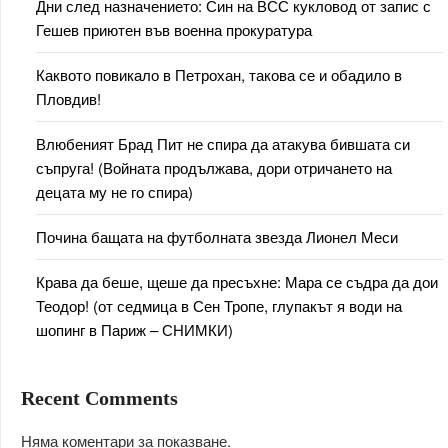
Дни след назначението: Син на ВСС кукловод от запис с
Гешев приютен във военна прокуратура
Каквото повикало в Петрохан, такова се и обадило в
Пловдив!
Влюбеният Брад Пит не спира да атакува бившата си
съпруга! (Войната продължава, дори отричането на
децата му не го спира)
Почина бащата на футболната звезда Лионел Меси
Крава да беше, щеше да пресъхне: Мара се съдра да дои
Теодор! (от седмица в Сен Тропе, глупакът я води на
шопинг в Париж – СНИМКИ)
Recent Comments
Няма коментари за показване.