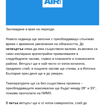
Захлаждане в края на периода.
Новата седмица ще започне с преобладаващо слънчево
време с временни увеличения на облачността. До
четвъртък
няма да има съществени валежи, възможни са
само изолирани краткотрайни превалявания в
следобедните часове, главно в планините и планинските
райони. Вятърът ще е най-често от изток-югоизток,
предимно слаб, в нощните часове ще стихва, а в Източна
България през деня ще е до умерен.
Температурите ще са без съществена промяна –
преобладаващите максимални ще бъдат между 28° и 33°,
показва прогнозата на НИМХ.
В
петък
вятърът ще е от изток-североизток, слаб до