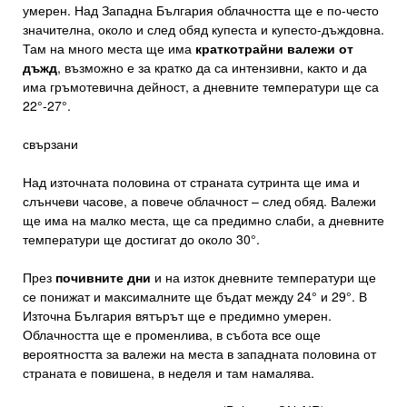
умерен. Над Западна България облачността ще е по-често
значителна, около и след обяд купеста и купесто-дъждовна.
Там на много места ще има
краткотрайни валежи от
дъжд
, възможно е за кратко да са интензивни, както и да
има гръмотевична дейност, а дневните температури ще са
22°-27°.
свързани
Над източната половина от страната сутринта ще има и
слънчеви часове, а повече облачност – след обяд. Валежи
ще има на малко места, ще са предимно слаби, а дневните
температури ще достигат до около 30°.
През
почивните дни
и на изток дневните температури ще
се понижат и максималните ще бъдат между 24° и 29°. В
Източна България вятърът ще е предимно умерен.
Облачността ще е променлива, в събота все още
вероятността за валежи на места в западната половина от
страната е повишена, в неделя и там намалява.