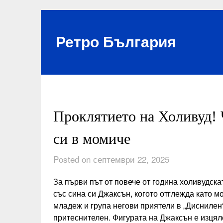
Skip
to
content
Ретро България
Проклятието на Холивуд!
си в момиче
Posted on септември 22, 2025
За първи път от повече от година холивудска
със сина си Джаксън, когото отглежда като 
младеж и група негови приятели в „Диснилен“
притеснителен. Фигурата на Джаксън е изцяло