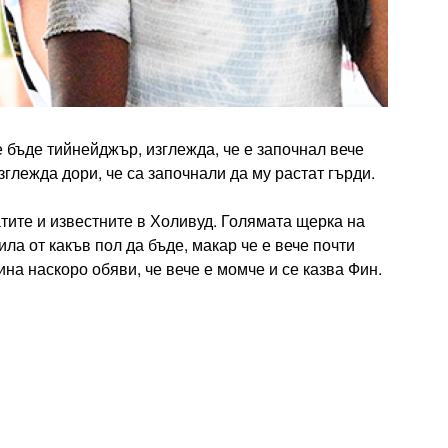
 бъде тийнейджър, изглежда, че е започнал вече
зглежда дори, че са започнали да му растат гърди.
атите и известните в Холивуд. Голямата щерка на
а от какъв пол да бъде, макар че е вече почти
а наскоро обяви, че вече е момче и се казва Фин.