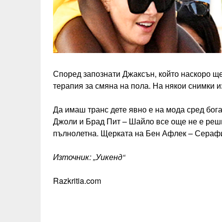
Според запознати Джаксън, който наскоро ще
терапия за смяна на пола. На някои снимки и
Да имаш транс дете явно е на мода сред бог
Джоли и Брад Пит – Шайло все още не е решил
пълнолетна. Щерката на Бен Афлек – Серафин
Източник: „Уикенд“
Razkritia.com