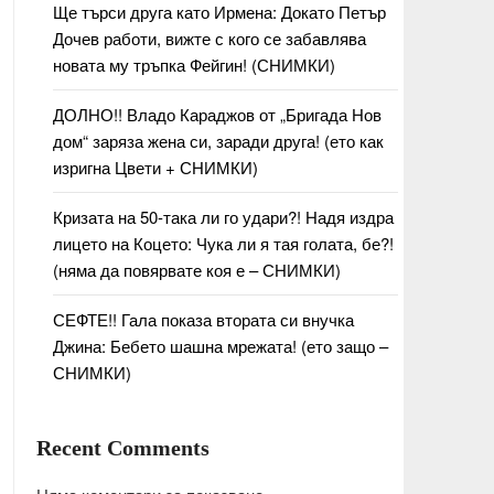
Ще търси друга като Ирмена: Докато Петър
Дочев работи, вижте с кого се забавлява
новата му тръпка Фейгин! (СНИМКИ)
ДОЛНО!! Владо Караджов от „Бригада Нов
дом“ заряза жена си, заради друга! (ето как
изригна Цвети + СНИМКИ)
Кризата на 50-така ли го удари?! Надя издра
лицето на Коцето: Чука ли я тая голата, бе?!
(няма да повярвате коя е – СНИМКИ)
СЕФТЕ!! Гала показа втората си внучка
Джина: Бебето шашна мрежата! (ето защо –
СНИМКИ)
Recent Comments