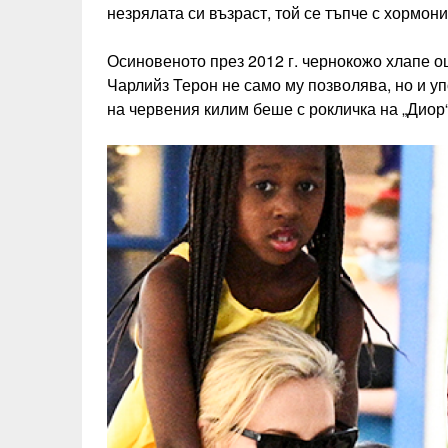
незрялата си възраст, той се тъпче с хормон
Осиновеното през 2012 г. чернокожо хлапе о
Чарлийз Терон не само му позволява, но и у
на червения килим беше с рокличка на „Диор