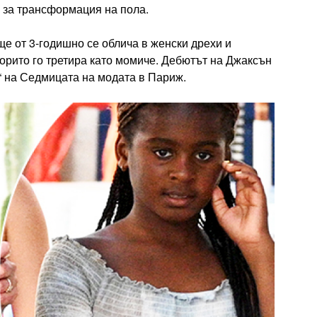
и за трансформация на пола.
ще от 3-годишно се облича в женски дрехи и
порито го третира като момиче. Дебютът на Джаксън
“ на Седмицата на модата в Париж.