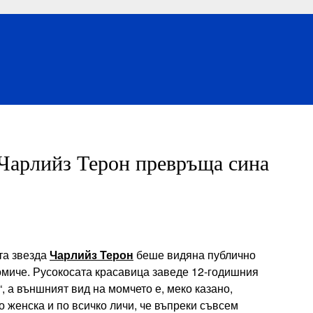
 Чарлийз Терон превръща сина
та звезда
Чарлийз Терон
беше видяна публично
момиче. Русокосата красавица заведе 12-годишния
, а външният вид на момчето е, меко казано,
 женска и по всичко личи, че въпреки съвсем