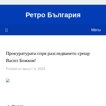
Skip
to
Ретро България
content
Menu
Прокуратурата спря разследването срещу
Васил Божков!
Posted on август 4, 2023
Начало