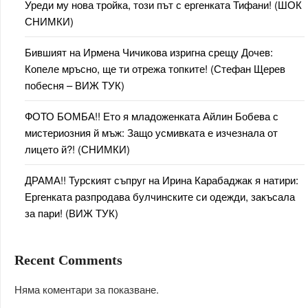
Уреди му нова тройка, този път с ергенката Тифани! (ШОК
СНИМКИ)
Бившият на Ирмена Чичикова изригна срещу Дочев:
Копеле мръсно, ще ти отрежа топките! (Стефан Щерев
побесня – ВИЖ ТУК)
ФОТО БОМБА!! Ето я младоженката Айлин Бобева с
мистериозния й мъж: Защо усмивката е изчезнала от
лицето й?! (СНИМКИ)
ДРАМА!! Турският съпруг на Ирина Карабаджак я натири:
Ергенката разпродава булчинските си одежди, закъсала
за пари! (ВИЖ ТУК)
Recent Comments
Няма коментари за показване.