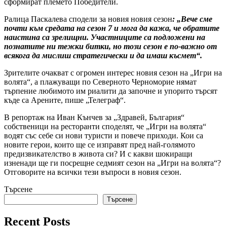
сформират племето Победители.
Ралица Паскалева сподели за новия новия сезон
: „Вече сме
почти към средата на сезон 7 и мога да кажа, че обратите
наистина са зрелищни. Участниците са подложени на
познатите ни тежки битки, но този сезон е по-важно от
всякога да мислиш стратегически и да имаш късмет“.
Зрителите очакват с огромен интерес новия сезон на „Игри на
волята“, а плажуващи по Северното Черноморие нямат
търпение любимото им риалити да започне и упорито търсят
къде са Арените, пише „Телеграф“.
В репортаж на Иван Кънчев за „Здравей, България“
собственици на ресторанти споделят, че „Игри на волята“
водят със себе си нови туристи и повече приходи. Кои са
новите герои, които ще се изправят пред най-голямото
предизвикателство в живота си? И с какви шокиращи
изненади ще ги посрещне седмият сезон на „Игри на волята“?
Отговорите на всички тези въпроси в новия сезон.
Търсене
Търсене
Recent Posts