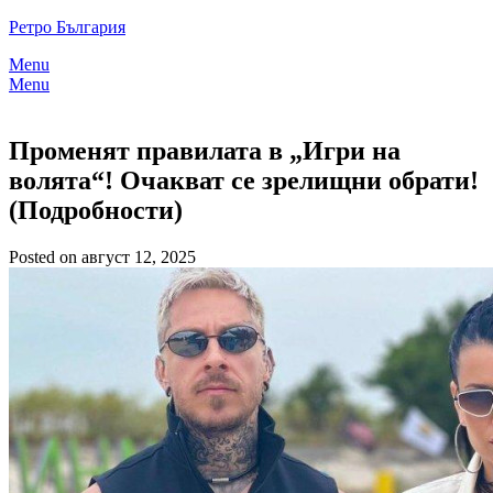
Skip
Ретро България
to
Menu
content
Menu
Променят правилата в „Игри на
волята“! Очакват се зрелищни обрати!
(Подробности)
Posted on август 12, 2025