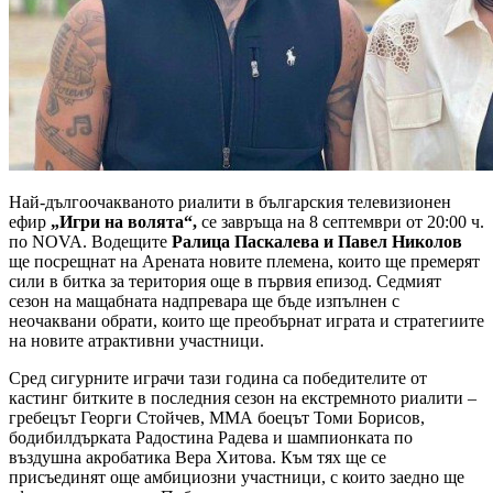
Най-дългоочакваното риалити в българския телевизионен
ефир
„Игри на волята“,
се завръща на 8 септември от 20:00 ч.
по NOVA. Водещите
Ралица Паскалева и Павел Николов
ще посрещнат на Арената новите племена, които ще премерят
сили в битка за територия още в първия епизод. Седмият
сезон на мащабната надпревара ще бъде изпълнен с
неочаквани обрати, които ще преобърнат играта и стратегиите
на новите атрактивни участници.
Сред сигурните играчи тази година са победителите от
кастинг битките в последния сезон на екстремното риалити –
гребецът Георги Стойчев, ММА боецът Томи Борисов,
бодибилдърката Радостина Радева и шампионката по
въздушна акробатика Вера Хитова. Към тях ще се
присъединят още амбициозни участници, с които заедно ще