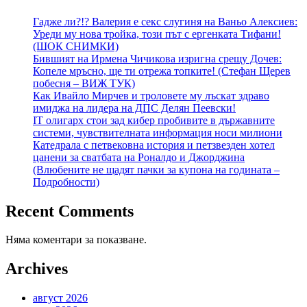
Гадже ли?!? Валерия е секс слугиня на Ваньо Алексиев:
Уреди му нова тройка, този път с ергенката Тифани!
(ШОК СНИМКИ)
Бившият на Ирмена Чичикова изригна срещу Дочев:
Копеле мръсно, ще ти отрежа топките! (Стефан Щерев
побесня – ВИЖ ТУК)
Как Ивайло Мирчев и троловете му лъскат здраво
имиджа на лидера на ДПС Делян Пеевски!
IT олигарх стои зад кибер пробивите в държавните
системи, чувствителната информация носи милиони
Катедрала с петвековна история и петзвезден хотел
цанени за сватбата на Роналдо и Джорджина
(Влюбените не щадят пачки за купона на годината –
Подробности)
Recent Comments
Няма коментари за показване.
Archives
август 2026