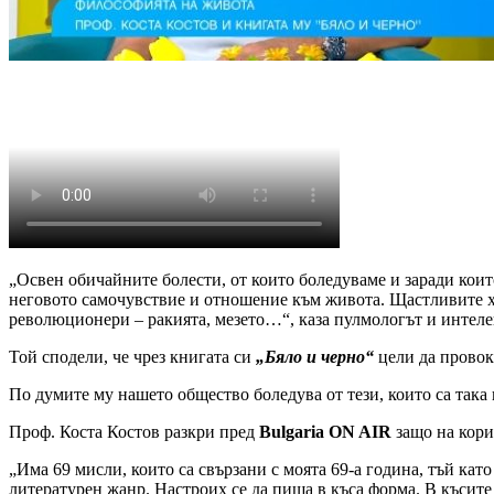
„Освен обичайните болести, от които боледуваме и заради които
неговото самочувствие и отношение към живота. Щастливите хо
революционери – ракията, мезето…“, каза пулмологът и интел
Той сподели, че чрез книгата си
„Бяло и черно“
цели да провок
По думите му нашето общество боледува от тези, които са така 
Проф. Коста Костов разкри пред
Bulgaria ON AIR
защо на кори
„Има 69 мисли, които са свързани с моята 69-а година, тъй ка
литературен жанр. Настроих се да пиша в къса форма. В късите