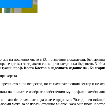
 сме на последно място в ЕС по здравни показатели, българинът 
ра се грижат за здравето си, защото гледат към бъдещето. За б
ектуалец
проф. Коста Костов в неделното издание на „Българи
ира хората.
нареченото сиво вещество, но се намират в сивия сектор и не иск
цата на книгата е изобразен собственият му профил в комбинаци
то книгата беше замислена да излезе преди моя 70-годишен юбил
 форми може да се изрази страшно много“, каза още проф. Костов