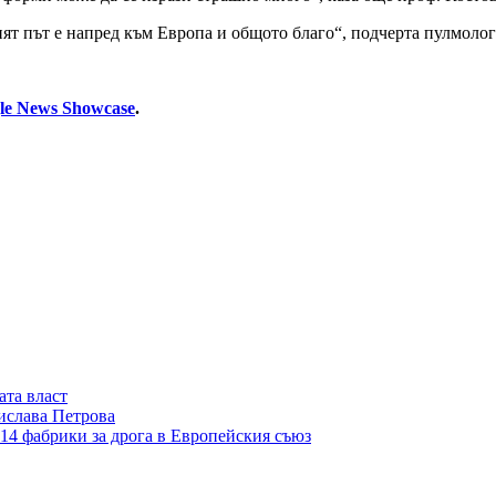
ият път е напред към Европа и общото благо“, подчерта пулмолог
le News Showcase
.
ата власт
ислава Петрова
14 фабрики за дрога в Европейския съюз