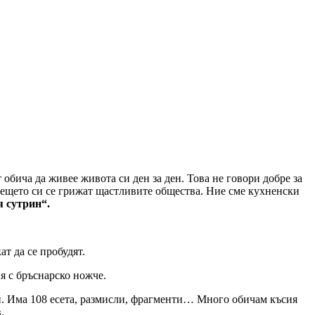
обича да живее живота си ден за ден. Това не говори добре за
ъдещето си се грижат щастливите общества. Ние сме кухненски
я сутрин“.
ат да се пробудят.
я с бръснарско ножче.
ей. Има 108 есета, размисли, фрагменти… Много обичам късия
.