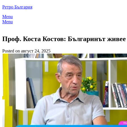
Skip
Ретро България
to
Menu
content
Menu
Проф. Коста Костов: Българинът живее 
Posted on август 24, 2025