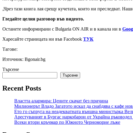
„Чрез тази книга лая срещу кучетата, които ни преследват. Наш
Гледайте целия разговор във видеото.
Останете информирани с Bulgaria ON AIR и в канала ни в
Goog
Харесайте страницата ни във Facebook
ТУК
Тагове:
Източник: Bgonair.bg
Търсене
Търсене
Recent Posts
Властта алармира: Цените скачат без причина
Милионерът Владо Загатото искал да снабдява с кафе нов
Ето го съпруга на неадекватната външна министърка Вел
Арестуваният в Бургас наркобарон от Украйна ръководел 
Всеки втори кръчмар по Южното Черноморие лъже