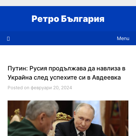
Skip
to
Ретро България
content
Menu
Путин: Русия продължава да навлиза в
Украйна след успехите си в Авдеевка
Posted on февруари 20, 2024