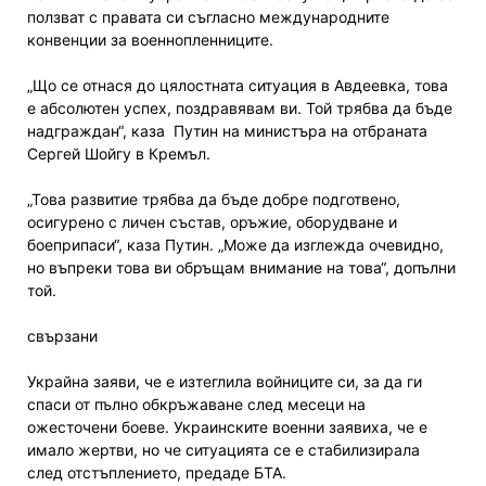
ползват с правата си съгласно международните
конвенции за военнопленниците.
„Що се отнася до цялостната ситуация в Авдеевка, това
е абсолютен успех, поздравявам ви. Той трябва да бъде
надграждан“, каза Путин на министъра на отбраната
Сергей Шойгу в Кремъл.
„Това развитие трябва да бъде добре подготвено,
осигурено с личен състав, оръжие, оборудване и
боеприпаси“, каза Путин. „Може да изглежда очевидно,
но въпреки това ви обръщам внимание на това“, допълни
той.
свързани
Украйна заяви, че е изтеглила войниците си, за да ги
спаси от пълно обкръжаване след месеци на
ожесточени боеве. Украинските военни заявиха, че е
имало жертви, но че ситуацията се е стабилизирала
след отстъплението, предаде БТА.