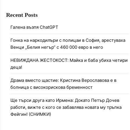
Recent Posts
Галена възпя ChatGPT
Гонка на наркодилъри с полицаи в София, арестуваха
Венци „Белия негър“ с 460 000 евро в него
НЕВИЖДАНА ЖЕСТОКОСТ: Майка и баба убиха четири
деца!
Драма вместо щастие: Кристина Верославова е в
болница с високорискова бременност
Ще търси друга като Ирмена: Докато Петър Дочев
работи, вижте с кого се забавлява новата му тръпка
Фейгин! (СНИМКИ)