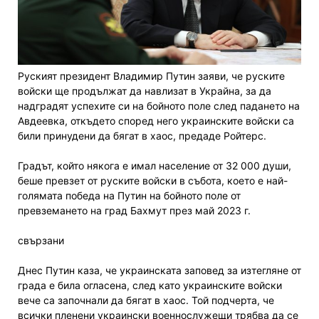
Руският президент Владимир Путин заяви, че руските
войски ще продължат да навлизат в Украйна, за да
надградят успехите си на бойното поле след падането на
Авдеевка, откъдето според него украинските войски са
били принудени да бягат в хаос, предаде Ройтерс.
Градът, който някога е имал население от 32 000 души,
беше превзет от руските войски в събота, което е най-
голямата победа на Путин на бойното поле от
превземането на град Бахмут през май 2023 г.
свързани
Днес Путин каза, че украинската заповед за изтегляне от
града е била огласена, след като украинските войски
вече са започнали да бягат в хаос. Той подчерта, че
всички пленени украински военнослужещи трябва да се