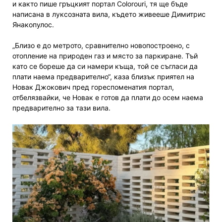
и както пише гръцкият портал Colorouri, тя ще бъде
написана в луксозната вила, където живееше Димитрис
Янакопулос.
„Близо е до метрото, сравнително новопостроено, с
отопление на природен газ и място за паркиране. Тъй
като се бореше да си намери къща, той се съгласи да
плати наема предварително“, каза близък приятел на
Новак Джокович пред гореспоменатия портал,
отбелязвайки, че Новак е готов да плати до осем наема
предварително за тази вила.