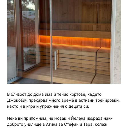
В близост до дома има и тенис кортове, където
Джокович прекарва много време в активни тренировки,
както и в игра и упражнения с децата си.
Нека ви припомним, че Новак и Йелена избраха най-
доброто училище в Атина за Стефан и Тара, колеж