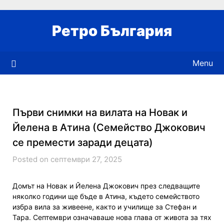
Skip
to
Ретро България
content
Menu
Първи снимки на вилата на Новак и
Йелена в Атина (Семейство Джокович
се премести заради децата)
Posted on септември 27, 2025
Домът на Новак и Йелена Джокович през следващите
няколко години ще бъде в Атина, където семейството
избра вила за живеене, както и училище за Стефан и
Тара. Септември означаваше нова глава от живота за тях