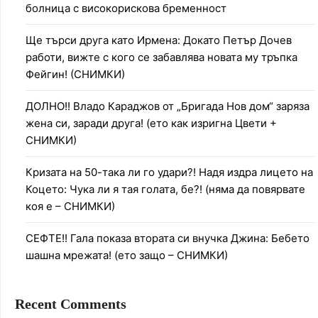
болница с високорискова бременност
Ще търси друга като Ирмена: Докато Петър Дочев
работи, вижте с кого се забавлява новата му тръпка
Фейгин! (СНИМКИ)
ДОЛНО!! Владо Караджов от „Бригада Нов дом“ заряза
жена си, заради друга! (ето как изригна Цвети +
СНИМКИ)
Кризата на 50-така ли го удари?! Надя издра лицето на
Коцето: Чука ли я тая голата, бе?! (няма да повярвате
коя е – СНИМКИ)
СЕФТЕ!! Гала показа втората си внучка Джина: Бебето
шашна мрежата! (ето защо – СНИМКИ)
Recent Comments