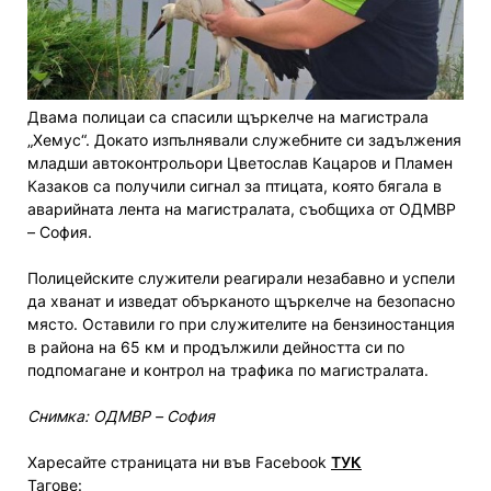
Двама полицаи са спасили щъркелче на магистрала
„Хемус“. Докато изпълнявали служебните си задължения
младши автоконтрольори Цветослав Кацаров и Пламен
Казаков са получили сигнал за птицата, която бягала в
аварийната лента на магистралата, съобщиха от ОДМВР
– София.
Полицейските служители реагирали незабавно и успели
да хванат и изведат обърканото щъркелче на безопасно
място. Оставили го при служителите на бензиностанция
в района на 65 км и продължили дейността си по
подпомагане и контрол на трафика по магистралата.
Снимка: ОДМВР – София
Харесайте страницата ни във Facebook
ТУК
Тагове: