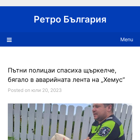
Skip
to
Ретро България
content
Menu
Пътни полицаи спасиха щъркелче,
бягало в аварийната лента на „Хемус“
Posted on юли 20, 2023