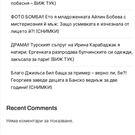
побесня – ВИЖ ТУК)
ФОТО БОМБА!! Ето я младоженката Айлин Бобева с
мистериозния й мъж: Защо усмивката е изчезнала от
лицето й?! (СНИМКИ)
ДРАМА!! Турският съпруг на Ирина Карабаджак я
натири: Ергенката разпродава булчинските си одежди,
закъсала за пари! (ВИЖ ТУК)
Благо Джизъса бил баща за пример – верно ли, бе?!
Георгиев заведе децата в Банско веднъж за две
години! (СНИМКИ)
Recent Comments
Няма коментари за показване.