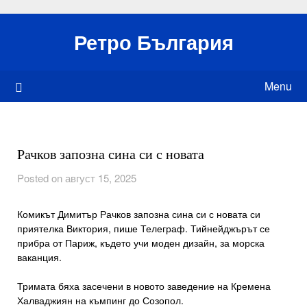
Skip
to
Ретро България
content
Menu
Рачков запозна сина си с новата
Posted on август 15, 2025
Комикът Димитър Рачков запозна сина си с новата си
приятелка Виктория, пише Телеграф. Тийнейджърът се
прибра от Париж, където учи моден дизайн, за морска
ваканция.
Тримата бяха засечени в новото заведение на Кремена
Халваджиян на къмпинг до Созопол.