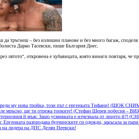
ш да тръгнеш – без излишни планове и без много багаж, споделя
тболиста Дарко Тасевски, пише България Днес.
рез лятото“, откровена е хубавицата, която винаги повтаря, че 
 Уреди му нова тройка, този път с ергенката Тифани! (ШОК СН
ле мръсно, ще ти отрежа топките! (Стефан Щерев побесня – В
ериозния й мъж: Защо усмивката е изчезнала от лицето й?! (
 Ергенката разпродава булчинските си одежди, закъсала за пар
а на лидера на ДПС Делян Пеевски!