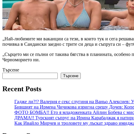
„Най-любимите ми ваканции са тези, в които тук и сега решава
почивка в Сандански заедно с трите си деца и съпруга си – фу
„Сърцето ми се пълни от такива бягства в планината, особено п
Черноморието ни.
Търсене
Търсене
Recent Posts
Гадже ли?!? Валерия е секс слугиня на Ваньо Алексиев:
Бившият на Ирмена Чичикова изригна срещу Дочев: Копе
ФОТО БОМБА!! Ето я младоженката Айлин Бобева с мист
ДРАМА!! Турският съпруг на Ирина Карабаджак я натири:
Как Ивайло Мирчев и троловете му лъскат здраво имидж