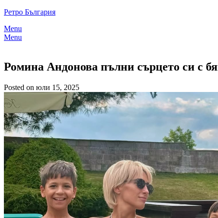
Skip
Ретро България
to
Menu
content
Menu
Ромина Андонова пълни сърцето си с бя
Posted on юли 15, 2025