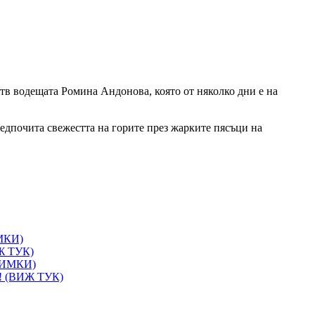
 тв водещата Ромина Андонова, която от няколко дни е на
предпочита свежестта на горите през жарките пясъци на
ИМКИ)
ИЖ ТУК)
СНИМКИ)
и! (ВИЖ ТУК)