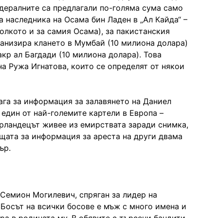
едералните са предлагали по-голяма сума само
а наследника на Осама бин Ладен в „Ал Кайда“ –
олкото и за самия Осама), за пакистанския
анизира клането в Мумбай (10 милиона долара)
кр ал Багдади (10 милиона долара). Това
а Ружа Игнатова, които се определят от някои
лага за информация за залавянето на Даниел
 един от най-големите картели в Европа –
 ирландецът живее из емирствата заради снимка,
щата за информация за ареста на други двама
ър.
 Семион Могилевич, спряган за лидер на
 Босът на всички босове е мъж с много имена и