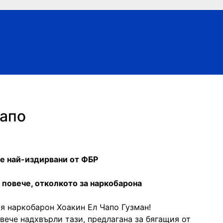
Чапо
е най-издирвани от ФБР
 повече, отколкото за наркобарона
я наркобарон Хоакин Ел Чапо Гузман!
вече надхвърли тази, предлагана за бягащия от