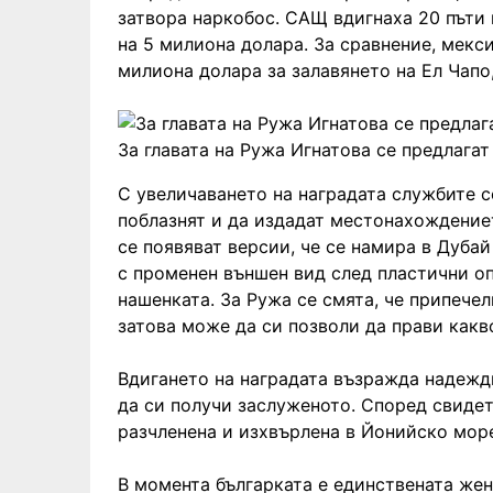
затвора наркобос. САЩ вдигнаха 20 пъти 
на 5 милиона долара. За сравнение, мекс
милиона долара за залавянето на Ел Чапо,
За главата на Ружа Игнатова се предлагат
С увеличаването на наградата службите с
поблазнят и да издадат местонахождението
се появяват версии, че се намира в Дуба
с променен външен вид след пластични оп
нашенката. За Ружа се смята, че припечел
затова може да си позволи да прави какво
Вдигането на наградата възражда надежди
да си получи заслуженото. Според свидете
разчленена и изхвърлена в Йонийско мор
В момента българката е единствената жен