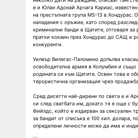
няколко дати на раждане, описват гангсте
е и Юлан Адонай Арчага Кариас, известен
на престъпната група MS-13 в Хондурас. О
нападения с оръжие, като според разсле
криминални банди в Щатите, отговаря за
пратки кокаин през Хондурас до САЩ и р
конкуренти.
Уилвър Вилегас-Паломино допълва класац
освободителна армия в Колумбия и също 
родината си към Щатите. Освен това е об
терористична организация чрез продажба
Сред десетте най-дирени по света е и Ар
си след сватбата им, докато тя е още с 
Фийлдс, който е издирван за сексуален 
за бандит от списъка е 100 хил. долара, п
определени личности може да има и инди