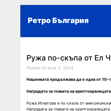
Skip
to
content
Ретро България
Ружа по-скъпа от Ел 
Posted on юли 3, 2024
Нашенката продължава да е една от 10-т
Наградата за главата на криптокралицата
Ружа Игнатова е по-скъпа от мексикански
Наградата за главата на криптокралицата 