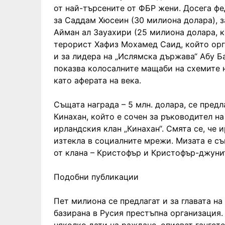
от най-търсените от ФБР жени. Досега ф
за Саддам Хюсеин (30 милиона долара), з
Айман ал Зауахири (25 милиона долара, к
терорист Хафиз Мохамед Саид, който орг
и за лидера на „Ислямска държава“ Абу Ба
показва колосалните мащаби на схемите н
като аферата на века.
Същата награда – 5 млн. долара, се пред
Кинахан, който е сочен за ръководител на
ирландския клан „Кинахан“. Смята се, че
изтекла в социалните мрежи. Мизата е съ
от клана – Кристофър и Кристофър-джуни
Подобни публикации
Пет милиона се предлагат и за главата на
базирана в Русия престъпна организация.