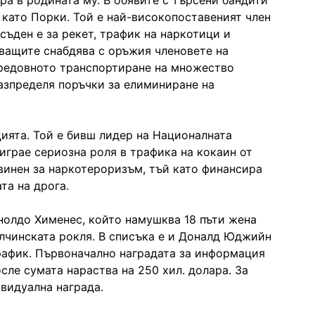
ра в родината му. В обявите с търсени бандити
 като Порки. Той е най-високопоставеният член
съден е за рекет, трафик на наркотици и
дващите снабдява с оръжия членовете на
 редовното транспортиране на множество
азпределя поръчки за елиминиране на
ията. Той е бивш лидер на Националната
играе сериозна роля в трафика на кокаин от
винен за наркотероризъм, тъй като финансира
та на дрога.
нолдо Хименес, който намушква 18 пъти жена
булчинската рокля. В списъка е и Доналд Юджийн
трафик. Първоначално наградата за информация
осле сумата нараства на 250 хил. долара. За
видуална награда.