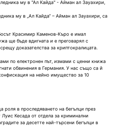
дника му в „Ал Кайда“ – Айман ал Зауахири, са
босът Красимир Каменов-Къро е имал
ужа ще бъде вдигната и е преговарял с
 срещу доказателства за криптокралицата.
мами по електронен път, измами с ценни книжа
гнати обвинения в Германия. У нас също са й
конфискация на нейно имущество за 10
 роля в проследяването на бегълци през
 Луис Кесада от отдела за криминални
градите за десетте най-търсени бегълци в