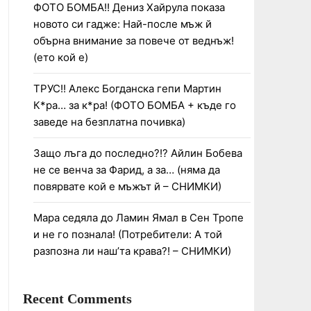
ФОТО БОМБА!! Дениз Хайрула показа
новото си гадже: Най-после мъж й
обърна внимание за повече от веднъж!
(ето кой е)
ТРУС!! Алекс Богданска гепи Мартин
К*ра… за к*ра! (ФОТО БОМБА + къде го
заведе на безплатна почивка)
Защо лъга до последно?!? Айлин Бобева
не се венча за Фарид, а за… (няма да
повярвате кой е мъжът й – СНИМКИ)
Мара седяла до Ламин Ямал в Сен Тропе
и не го познала! (Потребители: А той
разпозна ли наш’та крава?! – СНИМКИ)
Recent Comments