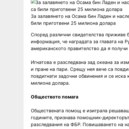
За залавянето на Осама бин Ладен и насле
били приготвени 25 милиона долара
Според различни свидетелства приживе 
информация, че наградата за главата на Р
американското правителство да я получи
Игнатова е разследвана зад океана за из
и пране на пари. Срещу нея вече са повди
повдигнати задочни обвинения и се иска 
милиона долара.
Обществото помага
Обществената помощ е изиграла решаваща
годините, признава помощник-директорът
разследвания на ФБР. Повишаването на на