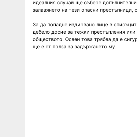
идеалния случай ще събере допълнителни
залавянето на тези опасни престъпници, 
За да попадне издирвано лице в списъците
дебело досие за тежки престъпления или 
обществото. Освен това трябва да е сигу
ще е от полза за задържането му.