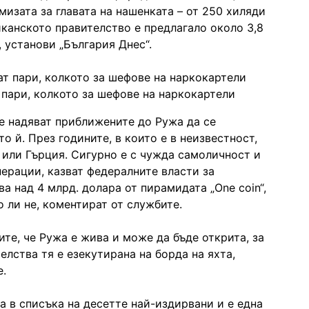
мизата за главата на нашенката – от 250 хиляди
иканското правителство е предлагало около 3,8
 установи „България Днес“.
 пари, колкото за шефове на наркокартели
е надяват приближените до Ружа да се
 й. През годините, в които е в неизвестност,
й или Гърция. Сигурно е с чужда самоличност и
ерации, казват федералните власти за
ва над 4 млрд. долара от пирамидата „One coin“,
 ли не, коментират от службите.
те, че Ружа е жива и може да бъде открита, за
лства тя е езекутирана на борда на яхта,
е.
а в списъка на десетте най-издирвани и е една