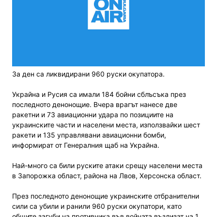
За ден са ликвидирани 960 руски окупатора.
Украйна и Русия са имали 184 бойни сблъсъка през
последното денонощие. Вчера врагът нанесе две
ракетни и 73 авиационни удара по позициите на
украинските части и населени места, използвайки шест
ракети и 135 управлявани авиационни бомби,
информират от Генералния щаб на Украйна.
Най-много са били руските атаки срещу населени места
в Запорожка област, района на Лвов, Херсонска област.
През последното денонощие украинските отбранителни
сили са убили и ранили 960 руски окупатори, като
общите загуби на противника във войната възлизат на 1