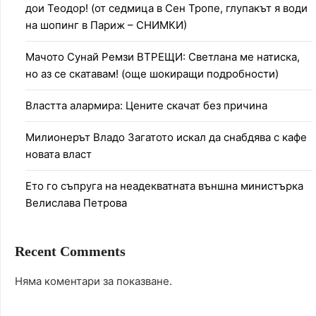
дои Теодор! (от седмица в Сен Тропе, глупакът я води
на шопинг в Париж – СНИМКИ)
Мачото Сунай Ремзи ВТРЕЩИ: Светлана ме натиска,
но аз се скатавам! (още шокиращи подробности)
Властта алармира: Цените скачат без причина
Милионерът Владо Загатото искал да снабдява с кафе
новата власт
Ето го съпруга на неадекватната външна министърка
Велислава Петрова
Recent Comments
Няма коментари за показване.