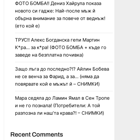
ФОТО БОМБА!! Дениз Хайрула показа
новото си гадже: Най-после мъж й
обърна внимание за повече от веднъж!
(ето кой е)
ТРУС!! Алекс Богданска гепи Мартин
К*ра… за к*ра! (ФОТО БОМБА + къде го
заведе на безплатна почивка)
Защо лъга до последно?!? Айлин Бобева
не се венча за Фарид, а за… (няма да
повярвате кой е мъжът й – СНИМКИ)
Мара седяла до Ламин Ямал в Сен Тропе
и не го познала! (Потребители: А той
разпозна ли наш’та крава?! – СНИМКИ)
Recent Comments