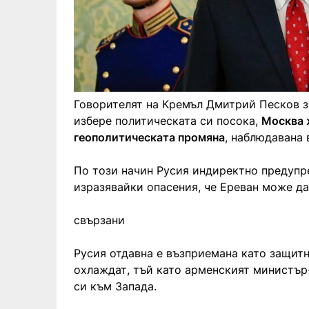
Говорителят на Кремъл Дмитрий Песков з
избере политическата си посока,
Москва 
геополитическата промяна
, наблюдавана 
По този начин Русия индиректно предуп
изразявайки опасения, че Ереван може да 
свързани
Русия отдавна е възприемана като защит
охлаждат, тъй като арменският министър
си към Запада.