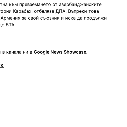
стна към превземането от азербайджанските
орни Карабах, отбеляза ДПА. Въпреки това
а Армения за свой съюзник и иска да продължи
де БТА.
 в канала ни в
Google News Showcase
.
УК