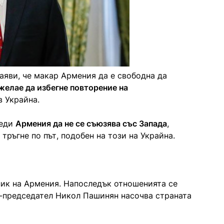
аяви, че макар Армения да е свободна да
желае да избегне повторение на
в Украйна.
реди
Армения да не се съюзява със Запада
,
тръгне по път, подобен на този на Украйна.
ник на Армения. Напоследък отношенията се
-председател Никол Пашинян насочва страната