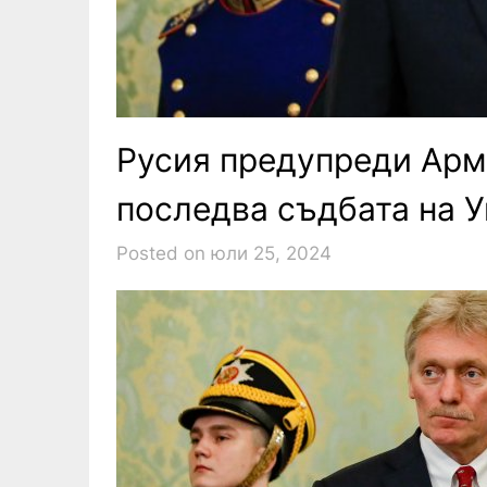
Русия предупреди Арме
последва съдбата на 
Posted on юли 25, 2024