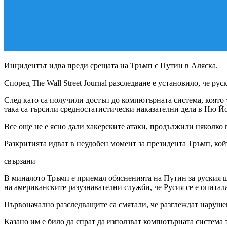
Инцидентът идва преди срещата на Тръмп с Путин в Аляска.
Според The Wall Street Journal разследване е установило, че ру
След като са получили достъп до компютърната система, която
така са търсили средностатистически наказателни дела в Ню Й
Все още не е ясно дали хакерските атаки, продължили няколко
Разкритията идват в неудобен момент за президента Тръмп, кой
свързани
В миналото Тръмп е приемал обясненията на Путин за руския ш
на американските разузнавателни служби, че Русия се е опитала 
Първоначално разследващите са смятали, че разглеждат наруш
Казано им е било да спрат да използват компютърната система 