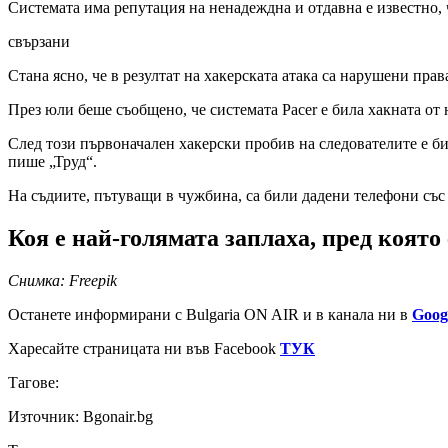
Системата има репутация на ненадеждна и отдавна е известно, 
свързани
Стана ясно, че в резултат на хакерската атака са нарушени п
През юли беше съобщено, че системата Pacer е била хакната от 
След този първоначален хакерски пробив на следователите е би
пише „Труд“.
На съдиите, пътуващи в чужбина, са били дадени телефони със 
Коя е най-голямата заплаха, пред която
Снимка: Freepik
Останете информирани с Bulgaria ON AIR и в канала ни в
Goog
Харесайте страницата ни във Facebook
ТУК
Тагове:
Източник: Bgonair.bg