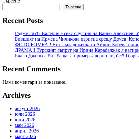
Търсене
Търсене
Recent Posts
Гадже ли?!? Валерия е секс слугиня на Ваньо Алексиев:
Бившият на Ирмена Чичикова изригна срещу Дочев: Копе
ФОТО БОМБА!! Ето я младоженката Айлин Бобева с мист
ДРАМА!! Турският съпруг на Ирина Карабаджак я натири:
Благо Джизъса бил баща за пример – верно ли, бе?! Геор
Recent Comments
Няма коментари за показване.
Archives
август 2026
юли 2026
юни 2026
май 2026
април 2026
март 2026