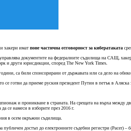
ски хакери имат
поне частична отговорност за кибератаката
сре
 управлява документите на федералните съдилища на САЩ, хакер
орк и други юрисдикции, според The New York Times.
 години, са били спонсорирани от държавата или са дело на оби
то се готви да приеме руския президент Путин в петък в Аляска 
пионаж и проникване в страната. На срещата на върха между два
да се намеси в изборите през 2016 г.
ения в осем окръжни съдилища.
за публичен достъп до електронните съдебни регистри (Pacer) – 