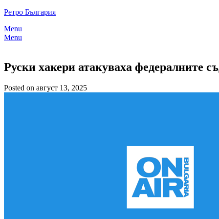
Skip
Ретро България
to
Menu
content
Menu
Руски хакери атакуваха федералните 
Posted on август 13, 2025