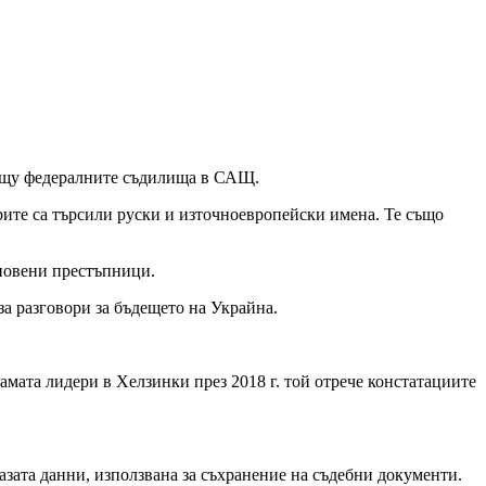
щу федералните съдилища в САЩ.
ите са търсили руски и източноевропейски имена. Те също
кновени престъпници.
за разговори за бъдещето на Украйна.
мата лидери в Хелзинки през 2018 г. той отрече констатациите
базата данни, използвана за съхранение на съдебни документи.