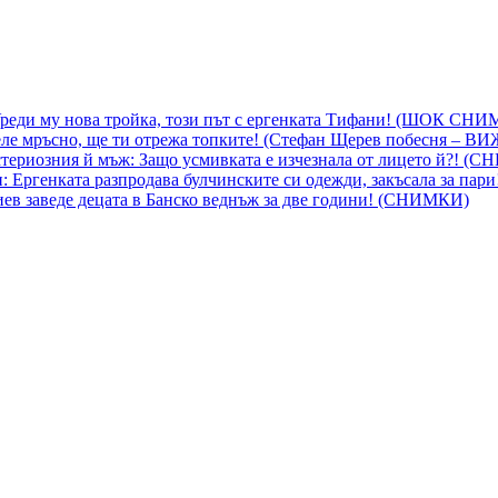
 Уреди му нова тройка, този път с ергенката Тифани! (ШОК СН
ле мръсно, ще ти отрежа топките! (Стефан Щерев побесня – В
ериозния й мъж: Защо усмивката е изчезнала от лицето й?! (
 Ергенката разпродава булчинските си одежди, закъсала за пар
гиев заведе децата в Банско веднъж за две години! (СНИМКИ)