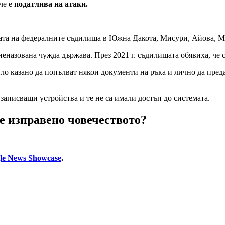
че е
податлива на атаки.
равата на федералните съдилища в Южна Дакота, Мисури, Айова, М
неназована чужда държава. През 2021 г. съдилищата обявиха, че 
ло казано да попълват някои документи на ръка и лично да преда
записващи устройства и те не са имали достъп до системата.
 е изправено човечеството?
le News Showcase
.