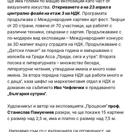
Ще има големи по мащаб експозиции като част от
визуалните изкуства.
Откриването е на 23 април в
централно фоайе на етаж 3 на НДК
. Програмата
продължава с Международния хартиен арт фест. Творци
от 20 страни, повече от 70 участници, ще работят с
различни техники, свързани с хартия. Продължаваме с
по-модерен вид експозиции – Международният конкурс
за 3D мапинг върху сградата на НДК. Продължаваме с
„Детски плакат“ за поредна година и завършваме с
изложба на Греди Асса „Преди, сега и утре“. Втората
посока е литературната – множество беседи,
литературни четения, утвърдени имена и много нови
имена. За втора поредна година НДК ще работи много и
с деца“, каза шефът на маркетинговия отдел в НДК и
домакин на събитието
Иво Чифлички
в предаването
„България сутрин“
.
Художникът и автор на експозицията „Процесия“
проф.
Станислав Памукчиев
разкри, че ще покаже 15 картини
с размер над 2,5 м, има и платно с размер над 7,5 м.
„Направил съм го с вътрешната си отговорност, че