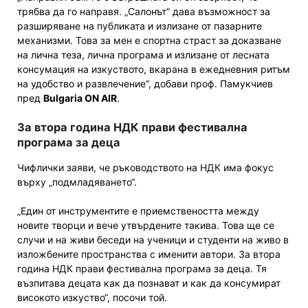
трябва да го направя. „Салонът“ дава възможност за
разширяване на публиката и излизане от пазарните
механизми. Това за мен е спортна страст за доказване
на лична теза, лична програма и излизане от лесната
консумация на изкуството, вкарана в ежедневния ритъм
на удобство и развлечение“, добави проф. Памукчиев
пред
Bulgaria ON AIR
.
За втора година НДК прави фестивална
програма за деца
Чифлички заяви, че ръководството на НДК има фокус
върху „подмладяването“.
„Един от инструментите е приемствеността между
новите творци и вече утвърдените такива. Това ще се
случи и на живи беседи на ученици и студенти на живо в
изложбените пространства с именити автори. За втора
година НДК прави фестивална програма за деца. Тя
възпитава децата как да познават и как да консумират
високото изкуство“, посочи той.