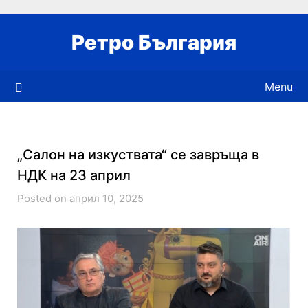
Skip
to
Ретро България
content
Menu
„Салон на изкуствата“ се завръща в
НДК на 23 април
Posted on април 10, 2025