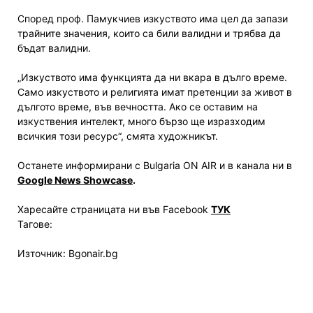
Според проф. Памукчиев изкуството има цел да запази
трайните значения, които са били валидни и трябва да
бъдат валидни.
„Изкуството има функцията да ни вкара в дълго време.
Само изкуството и религията имат претенции за живот в
дългото време, във вечността. Ако се оставим на
изкуствения интелект, много бързо ще изразходим
всичкия този ресурс“, смята художникът.
Останете информирани с Bulgaria ON AIR и в канала ни в
Google News Showcase
.
Харесайте страницата ни във Facebook
ТУК
Тагове:
Източник: Bgonair.bg