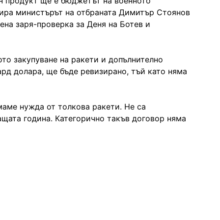
ен продукт ще е бюджетът на военното
зира министърът на отбраната Димитър Стоянов
ена заря-проверка за Деня на Ботев и
то закупуване на ракети и допълнително
ард долара, ще бъде ревизирано, тъй като няма
аме нужда от толкова ракети. Не са
ащата година. Категорично такъв договор няма