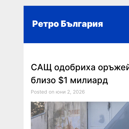
Skip
to
content
Ретро България
САЩ одобриха оръжейн
близо $1 милиард
Posted on юни 2, 2026