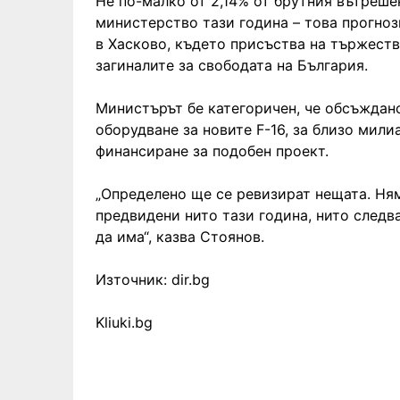
Не по-малко от 2,14% от брутния вътреш
министерство тази година – това прогно
в Хасково, където присъства на тържеств
загиналите за свободата на България.
Министърът бе категоричен, че обсъждано
оборудване за новите F-16, за близо мили
финансиране за подобен проект.
„Определено ще се ревизират нещата. Ням
предвидени нито тази година, нито следв
да има“, казва Стоянов.
Източник: dir.bg
Kliuki.bg