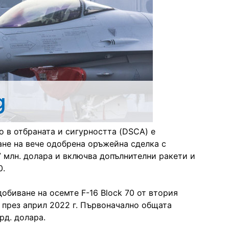
 в отбраната и сигурността (DSCA) е
не на вече одобрена оръжейна сделка с
7 млн. долара и включва допълнителни ракети и
0.
обиване на осемте F-16 Block 70 от втория
 през април 2022 г. Първоначално общата
рд. долара.