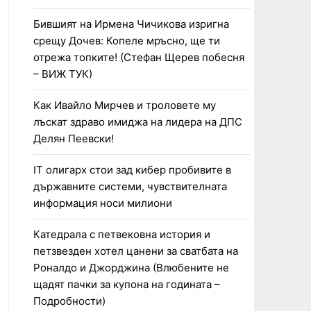
Бившият на Ирмена Чичикова изригна
срещу Дочев: Копеле мръсно, ще ти
отрежа топките! (Стефан Щерев побесня
– ВИЖ ТУК)
Как Ивайло Мирчев и троловете му
лъскат здраво имиджа на лидера на ДПС
Делян Пеевски!
IT олигарх стои зад кибер пробивите в
държавните системи, чувствителната
информация носи милиони
Катедрала с петвековна история и
петзвезден хотел цанени за сватбата на
Роналдо и Джорджина (Влюбените не
щадят пачки за купона на годината –
Подробности)