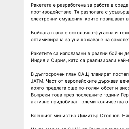
Ракетата е разработена за работа в сред
противодействие. Тя разполага с усъвър
електронни смущения, които повишават в
Бойната глава е осколочно-фугасна и теж
оптимизирана за унищожаване на самолет
Ракетите са използвани в реални бойни д
Индия и Сирия, като са реализирали най
В дългосрочен план САЩ планират постеп
JATM. Част от европейските държави вече
която предлага още по-голям обсег и ви
Въпреки това през последните години Ге
активно придобиват големи количества о
Военният министър Димитър Стоянов: Ням