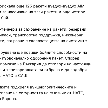
оискала още 125 ракети въздух-въздух AIM-
 за насочване на тези ракети и още четири
 бой.
тейнери за съхранение на ракети, резервни
рипаси, транспортна поддръжка, инженерни
ти, свързани с експлоатацията на системите.
орудване ще повиши бойните способности на
 първоначално одобрения пакет. Според
помогне на България да отговори на настоящи
а и териториалната си отбрана и да подобри
на НАТО и САЩ.
елката подкрепя външнополитическите и
пване на сигурността на съюзник от НАТО,
в Европа.