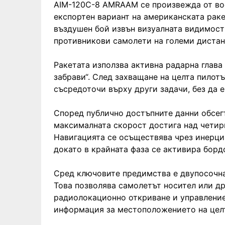
AIM-120C-8 AMRAAM се произвежда от вое
експортен вариант на американската раке
въздушен бой извън визуалната видимост 
противникови самолети на големи дистан
Ракетата използва активна радарна глава
забрави“. След захващане на целта пилот
съсредоточи върху други задачи, без да 
Според публично достъпните данни обсегъ
максималната скорост достига над четири
Навигацията се осъществява чрез инерци
докато в крайната фаза се активира борд
Сред ключовите предимства е двупосочна
Това позволява самолетът носител или д
радиолокационно откриване и управлени
информация за местоположението на целт