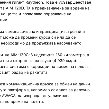
нния гигант Raytheon. Това е усъвършенстван
та AIM-120D. Тя е предназначена за водене на
на целта и позволява поразяване на
ции.
 за самонасочване и принципа „изстреляй и
ът може да промени курса си или да се
е необходимо да продължава насочването.
т на AIM-120C-8 надхвърля 160 километра, а
 пъти скоростта на звука (4 939 км/ч).
ална система с корекции по време на полета,
овият радар на ракетата.
та комуникационна връзка за обмен на данни.
руга платформа, например самолет за далечно
е AWACS, да изпраща актуализирана
а по време на полета.