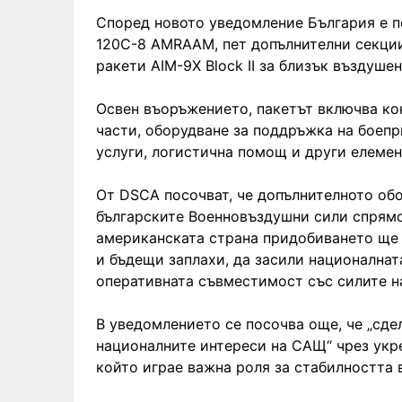
Според новото уведомление България е п
120C-8 AMRAAM, пет допълнителни секции
ракети AIM-9X Block II за близък въздушен
Освен въоръжението, пакетът включва кон
части, оборудване за поддръжка на боеп
услуги, логистична помощ и други елемен
От DSCA посочват, че допълнителното об
българските Военновъздушни сили спрямо
американската страна придобиването ще 
и бъдещи заплахи, да засили националнат
оперативната съвместимост със силите 
В уведомлението се посочва още, че „сд
националните интереси на САЩ“ чрез укре
който играе важна роля за стабилността 