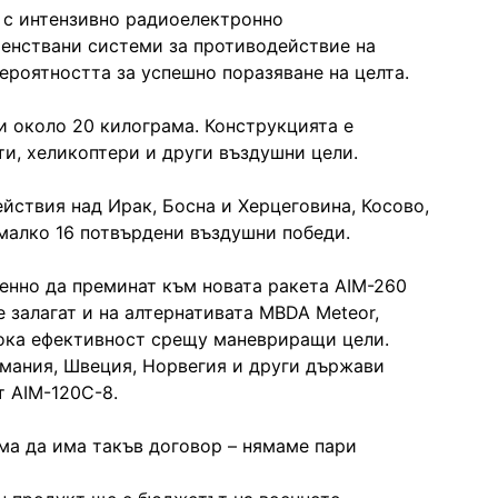
а с интензивно радиоелектронно
шенствани системи за противодействие на
ероятността за успешно поразяване на целта.
и около 20 килограма. Конструкцията е
и, хеликоптери и други въздушни цели.
ействия над Ирак, Босна и Херцеговина, Косово,
-малко 16 потвърдени въздушни победи.
енно да преминат към новата ракета AIM-260
 залагат и на алтернативата MBDA Meteor,
сока ефективност срещу маневриращи цели.
рмания, Швеция, Норвегия и други държави
т AIM-120C-8.
а да има такъв договор – нямаме пари