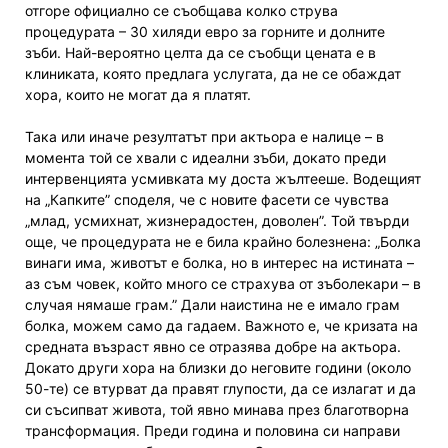
отгоре официално се съобщава колко струва
процедурата – 30 хиляди евро за горните и долните
зъби. Най-вероятно целта да се съобщи цената е в
клиниката, която предлага услугата, да не се обаждат
хора, които не могат да я платят.
Така или иначе резултатът при актьора е налице – в
момента той се хвали с идеални зъби, докато преди
интервенцията усмивката му доста жълтееше. Водещият
на „Капките” споделя, че с новите фасети се чувства
„млад, усмихнат, жизнерадостен, доволен”. Той твърди
още, че процедурата не е била крайно болезнена: „Болка
винаги има, животът е болка, но в интерес на истината –
аз съм човек, който много се страхува от зъболекари – в
случая нямаше грам.” Дали наистина не е имало грам
болка, можем само да гадаем. Важното е, че кризата на
средната възраст явно се отразява добре на актьора.
Докато други хора на близки до неговите години (около
50-те) се втурват да правят глупости, да се излагат и да
си съсипват живота, той явно минава през благотворна
трансформация. Преди година и половина си направи