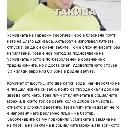
Усмивката на Герасим Георгиев-Геро е блеснала почти
като на Благо Джизъса. Актьорът е използвал лятната
отпуска, за да си смени зъбите. Той е сложил фасети без
изпиляване. Това е нов метод за подновяване на
усмивката, който е по-безболезнен в сравнение с
традиционните, но и доста скъп. Удоволствието струва
30 хиляди евро или 60 бона в родна валута.
Комикът от шоуто „Като две капки вода” най-вероятно не
е плащал новите си зъби, които са твърде скъпи дори за
звезда като него. Това личи от клипчетата в социалните
мрежи, в които той се хвали колко добре се чувства,
откакто е сложил фасетите. Тези клипчета издават, че го
е направил като рекламно лице – на бартер.
Зъболекарите са му подновили усмивката в замяна не
на пари, а на реклама в социалните мрежи. На всичкото