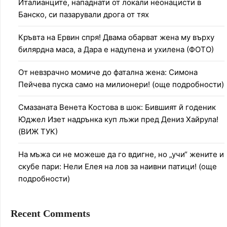
Италианците, нападнати от локали неонацисти в
Банско, си пазарували дрога от тях
Кръвта на Ервин спря! Двама обарват жена му върху
билярдна маса, а Дара е надупена и ухилена (ФОТО)
От невзрачно момиче до фатална жена: Симона
Пейчева пуска само на милионери! (още подробности)
Смазаната Венета Костова в шок: Бившият й годеник
Юджел Изет надрънка куп лъжи пред Дениз Хайрула!
(ВИЖ ТУК)
На мъжа си не можеше да го вдигне, но „учи“ жените и
скубе пари: Нели Елея на лов за наивни патици! (още
подробности)
Recent Comments