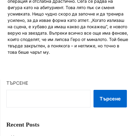
операция и отслабна драстично. Сега се радва на
фигура като на абитуриент. Това лято пък си сменя
усмивката. Нищо чудно скоро да започне и да тренира
усилено, за да извае форма като атлет. „Когато излизаш
на сцена, е хубаво да имаш какво да покажеш”, е новото
верую на звездата. Въпреки всичко все още има фенове,
които споделят, че им липсва Геро от миналото. Той беше
твърде закръглен, а понякога – и неглиже, но точно в
това беше чарът му.
ТЪРСЕНЕ
Търсене
Recent Posts