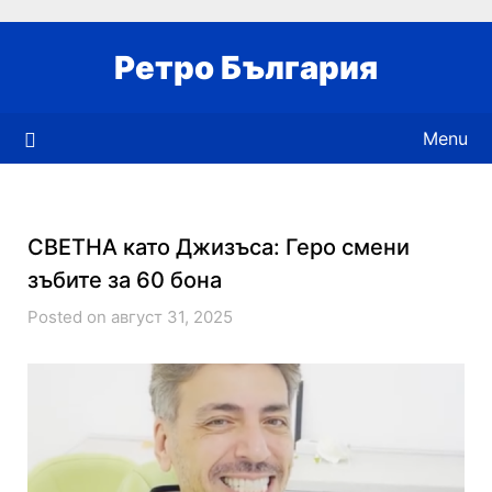
Skip
to
Ретро България
content
Menu
СВЕТНА като Джизъса: Геро смени
зъбите за 60 бона
Posted on август 31, 2025