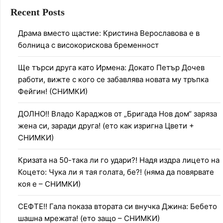
Recent Posts
Драма вместо щастие: Кристина Верославова е в
болница с високорискова бременност
Ще търси друга като Ирмена: Докато Петър Дочев
работи, вижте с кого се забавлява новата му тръпка
Фейгин! (СНИМКИ)
ДОЛНО!! Владо Караджов от „Бригада Нов дом“ заряза
жена си, заради друга! (ето как изригна Цвети +
СНИМКИ)
Кризата на 50-така ли го удари?! Надя издра лицето на
Коцето: Чука ли я тая голата, бе?! (няма да повярвате
коя е – СНИМКИ)
СЕФТЕ!! Гала показа втората си внучка Джина: Бебето
шашна мрежата! (ето защо – СНИМКИ)