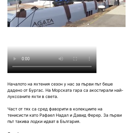
Началото на яхтения сезон у нас за първи път беше
дадено от Бургас. На Морската гара са акостирали най-
луксозните яхти в света.
Част от тях са сред фаворити в колекциите на
тенисисти като Рафаел Надал и Давид Ферер. За първи
път такива лодки идват в България.