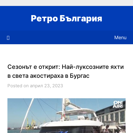
Skip
to
Ретро България
content
Menu
Сезонът е открит: Най-луксозните яхти
в света акостираха в Бургас
Posted on април 23, 2023