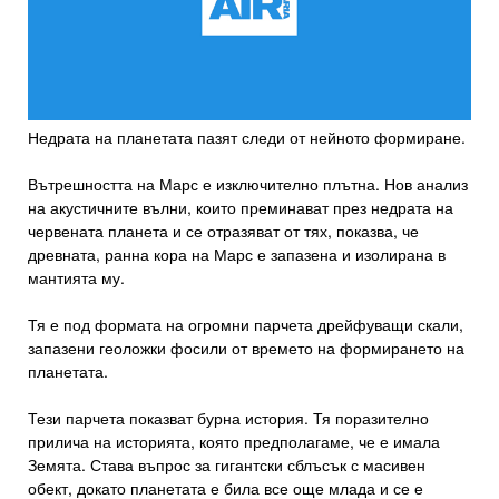
Недрата на планетата пазят следи от нейното формиране.
Вътрешността на Марс е изключително плътна. Нов анализ
на акустичните вълни, които преминават през недрата на
червената планета и се отразяват от тях, показва, че
древната, ранна кора на Марс е запазена и изолирана в
мантията му.
Тя е под формата на огромни парчета дрейфуващи скали,
запазени геоложки фосили от времето на формирането на
планетата.
Тези парчета показват бурна история. Тя поразително
прилича на историята, която предполагаме, че е имала
Земята. Става въпрос за гигантски сблъсък с масивен
обект, докато планетата е била все още млада и се е