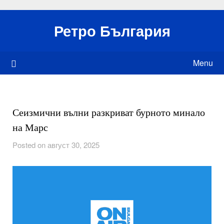
Skip
to
Ретро България
content
Menu
Сеизмични вълни разкриват бурното минало
на Марс
Posted on август 30, 2025