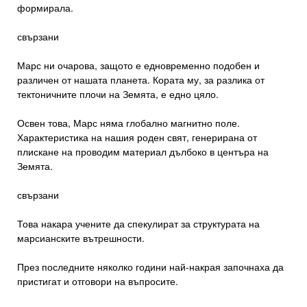
формирала.
свързани
Марс ни очарова, защото е едновременно подобен и
различен от нашата планета. Кората му, за разлика от
тектоничните плочи на Земята, е едно цяло.
Освен това, Марс няма глобално магнитно поле.
Характеристика на нашия роден свят, генерирана от
плискане на проводим материал дълбоко в центъра на
Земята.
свързани
Това накара учените да спекулират за структурата на
марсианските вътрешности.
През последните няколко години най-накрая започнаха да
пристигат и отговори на въпросите.