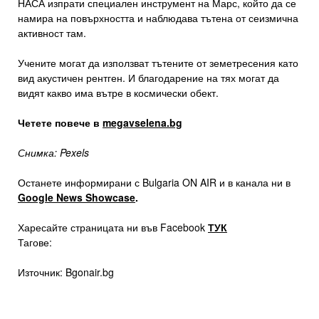
НАСА изпрати специален инструмент на Марс, който да се
намира на повърхността и наблюдава тътена от сеизмична
активност там.
Учените могат да използват тътените от земетресения като
вид акустичен рентген. И благодарение на тях могат да
видят какво има вътре в космически обект.
Четете повече в
megavselena.bg
Снимка: Pexels
Останете информирани с Bulgaria ON AIR и в канала ни в
Google News Showcase
.
Харесайте страницата ни във Facebook
ТУК
Тагове:
Източник: Bgonair.bg