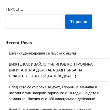
ТЪРСЕНЕ
Търсене
Recent Posts
Евгения Джаферович се гмурка с акули
ВИЖТЕ КАК ИВАЙЛО ФИЛИПОВ КОНТРОЛИРА
ДИГИТАЛНАТА ДЪРЖАВА ЗАД ГЪРБА НА
ПРАВИТЕЛСТВОТО? (РАЗСЛЕДВАНЕ)
След като се събраха за дует, Глория не замълча и
насоли Илия Загоров: Заряза ме с 10-годишно дете и
замина за Швеция със 120-килограмова дебелана!
Шок! Лияна стана жертва на изкуствен интелект