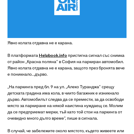
Явно колата отдавна не е карана.
В платформата
Helpbook.info
пристигна сигнал със снимка
от район „Красна поляна“ в София на паркиран автомобил.
Явно колата отдавна не е карана, защото през бронята вече
е поникнало…дърво.
„На паркинга пред бл. 9 на ул. „Алеко Туранджа“ срещу
детската градина има кола, в чиито багажник е изникнало
дърво. Автомобилът следва да се премести, за да освободи
място за паркиране на някой наистина нуждаещ се. Молим
да се предприемат мерки, тъй като той стои на паркинга от
очевидно много дълго време“, пише в сигнала.
В случай, че забележите около мястото, където живеете или