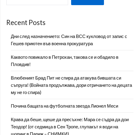
Recent Posts
Дни след назначението: Син на ВСС кукловод от запис с
Гешев приютен във военна прокуратура
Каквото повикало в Петрохан, такова се и обадило в
Пловдив!
Влюбеният Брад Пит не спира да атакува бившата си
съпруга! (Войната продължава, дори отричането на децата
му не го спира)
Почина бащата на футболната звезда Лионел Меси
Крава да беше, щеше да пресъхне: Мара се съдра да дои
Теодор! (от седмица в Сен Тропе, глупакът я води на
шопинг в Париж – СНИМКИ)