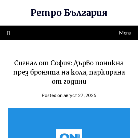
Skip
Ретро България
to
content
Menu
Сигнал от София: Дърво поникна
през бронята на кола, паркирана
от години
Posted on август 27, 2025