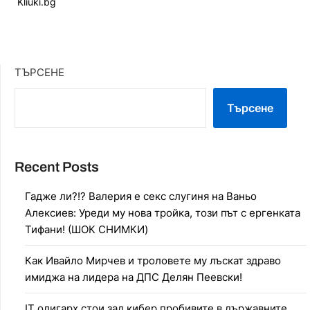
Kliuki.bg
ТЪРСЕНЕ
Търсене
Recent Posts
Гадже ли?!? Валерия е секс слугиня на Ваньо
Алексиев: Уреди му нова тройка, този път с ергенката
Тифани! (ШОК СНИМКИ)
Как Ивайло Мирчев и троловете му лъскат здраво
имиджа на лидера на ДПС Делян Пеевски!
IT олигарх стои зад кибер пробивите в държавните