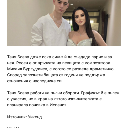
Таня Боева даже иска синът й да създаде парче и за
нея. Росен е от връзката на певицата с композитора
Михаил Бургуджиев, с когото се разведе драматично.
Според запознати бащата от години не поддържа
отношения с наследника си.
Таня Боева работи на пълни обороти. Графикът й е пълен
с участия, но в края на лятото изпълнителката е
планирала почивка в Испания.
Източник: Уикенд