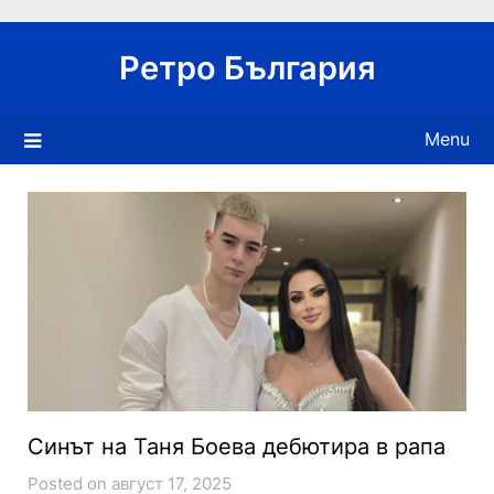
Skip
to
Ретро България
content
Menu
Синът на Таня Боева дебютира в рапа
Posted on август 17, 2025