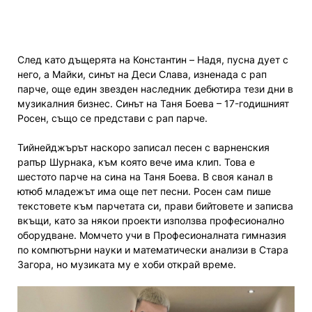
След като дъщерята на Константин – Надя, пусна дует с
него, а Майки, синът на Деси Слава, изненада с рап
парче, още един звезден наследник дебютира тези дни в
музикалния бизнес. Синът на Таня Боева – 17-годишният
Росен, също се представи с рап парче.
Тийнейджърът наскоро записал песен с варненския
рапър Шурнака, към която вече има клип. Това е
шестото парче на сина на Таня Боева. В своя канал в
ютюб младежът има още пет песни. Росен сам пише
текстовете към парчетата си, прави бийтовете и записва
вкъщи, като за някои проекти използва професионално
оборудване. Момчето учи в Професионалната гимназия
по компютърни науки и математически анализи в Стара
Загора, но музиката му е хоби открай време.