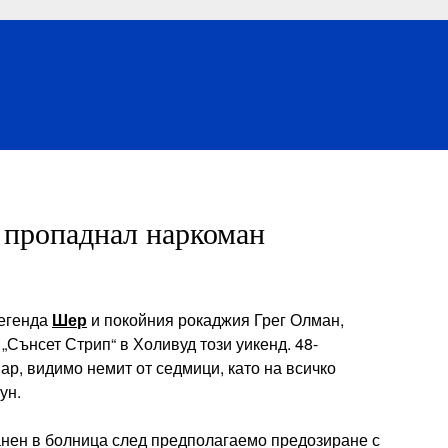
 пропаднал наркоман
легенда
Шер
и покойния рокаджия Грег Олман,
„Сънсет Стрип“ в Холивуд този уикенд. 48-
р, видимо немит от седмици, като на всичко
ун.
нен в болница след предполагаемо предозиране с