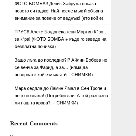
ФОТО БОМБА!! Дениз Хайрула показа
новото си гадже: Най-после мъж й обърна
внимание за повече от веднъж! (ето кой е)
ТРУС!! Алекс Богданска гепи Мартин К*ра…
за к*ра! (ФОТО БОМБА + къде го заведе на
безплатна почивка)
Защо лъга до последно?!? Айлин Бобева не
се венча за Фарид, а за… (няма да
повярвате кой е мъжът й – СНИМКИ)
Мара седяла до Ламин Ямал в Сен Тропе и
не го познала! (Потребители: А той разпозна
ли наш’та крава?! – СНИМКИ)
Recent Comments