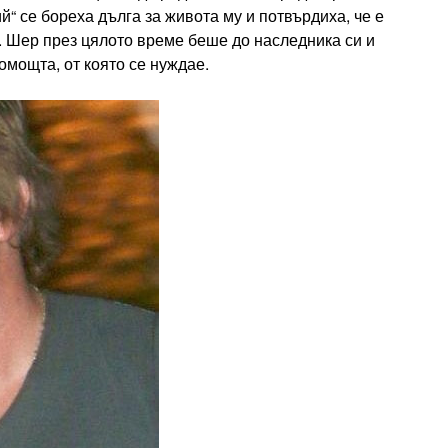
“ се бореха дълга за живота му и потвърдиха, че е
а. Шер през цялото време беше до наследника си и
омощта, от която се нуждае.