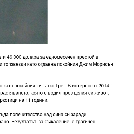
ти 46 000 долара за едномесечен престой в
ли топзвезди като отдавна покойния Джим Морисън
като покойния си татко Грег. В интервю от 2014 г.
растяването, която е водил през целия си живот,
ркотици на 11 години.
ъда попечителство над сина си заради
ано. Резултатът, за съжаление, е трагичен.