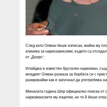
След като Олман беше изписан, майка му пла
клиника за наркозависими, където са отсяда
от „Доорс“.
Илайджа е известен брутален наркоман, също 
младият Олман разказа за борбата си с прист
разкривайки как е започнал да употребява на
Миналата година Шер официално поиска от с
наркоманските му изцепки, но то й беше отказ