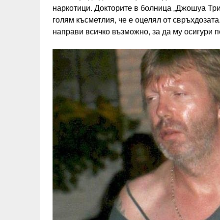
наркотици. Докторите в болница „Джошуа Трий
голям късметлия, че е оцелял от свръхдозат
направи всичко възможно, за да му осигури п