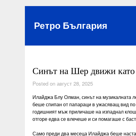
Skip
to
content
Ретро България
Синът на Шер движи като
Posted on август 28, 2025
Илайджа Блу Олман, синът на музикалната 
беше спипан от папараци в ужасяващ вид по 
годишният мъж приличаше на изпаднал клоша
отгоре едва се влечеше и си помагаше с баст
Само преди два месеца Илайджа беше наста