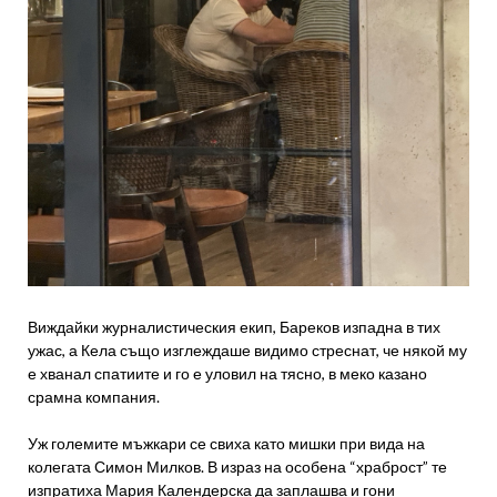
Виждайки журналистическия екип, Бареков изпадна в тих
ужас, а Кела също изглеждаше видимо стреснат, че някой му
е хванал спатиите и го е уловил на тясно, в меко казано
срамна компания.
Уж големите мъжкари се свиха като мишки при вида на
колегата Симон Милков. В израз на особена “храброст” те
изпратиха Мария Календерска да заплашва и гони