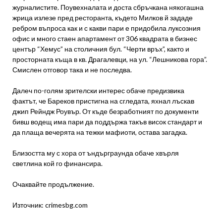
журналистите. Поувехналата и доста сбръчкана някогашна
жрица излезе пред ресторанта, където Милков й зададе
ребром въпроса как и с какви пари е придобила луксозния
офис и много стаен апартамент от 306 квадрата в бизнес
център “Хемус” на столичния бул. “Черти връх”, както и
просторната къща в кв. Драгалевци, на ул. “Лешникова гора”.
Смислен отговор така и не последва.
Далеч по-голям зрителски интерес обаче предизвика
фактът, че Бареков пристигна на сгледата, яхнал лъскав
джип Рейндж Роувър. От къде безработният по документи
бивш водещ има пари да поддържа такъв висок стандарт и
да плаща вечерята на тежки мафиоти, остава загадка.
Близостта му с хора от ъндърграунда обаче хвърля
светлина кой го финансира.
Очаквайте продължение.
Източник: crimesbg.com