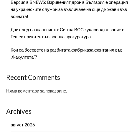
Версия в BNEWS: Взривеният дрон в България е операция
на украинските служби за въвличане на още държави във
войната!
Дни след назначението: Син на ВСС кукловод от запис с
Гешев приютен във военна прокуратура
Кои са босовете на разбитата фабриказа фентанил във
„Факултета”?
Recent Comments
Няма коментари за показване.
Archives
август 2026