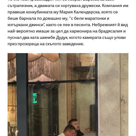
сътрапезник, а двамата си хортуваха дружески. Компания им
правеше конкубинката му Мария Календерска, която се
беше барнала по домашно му, “с бели маратонки и
изтъркани джинси”, както се пее в песента. Небрежният й вид
най-вероятно имаше за цел да хармонира на брадясалия и
пуснал два ката шкембе Дудук, когото камерата също улови
през прозореца на скъпото заведение.