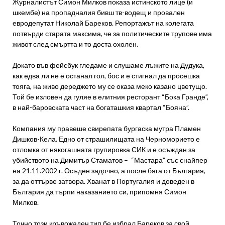
Журналистът Симон Милков показа истинското лице (и
шкембе) на пропадналия бивш тв-водещ и провален
евродепутат Николай Бареков. Репортажът на колегата
потвърди старата максима, че за политическите трупове има
живот след смъртта и то доста охолен.
Докато във фейсбук гледаме и слушаме лъжите на Дудука,
как едва ли не е останал гол, бос и е стигнал да просешка
тояга, на живо дереджето му се оказа меко казано цветущо.
Той бе изловен да гуляе в елитния ресторант “Бока Гранде”,
в най-баровската част на богаташкия квартал “Бояна”.
Компания му правеше свирепата бургаска мутра Пламен
Дишков-Кела. Едно от страшилищата на Черноморието е
отломка от някогашната групировка СИК и е осъждан за
убийството на Димитър Стаматов – “Мастара” със снайпер
на 21.11.2002 г. Осъден задочно, а после бяга от България,
за да оттърве затвора. Хванат в Португалия и доведен в
България да търпи наказанието си, припомня Симон
Милков.
Точно този кръвожаден тип бе избрал Бареков за свой