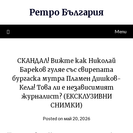
Skip
Ретро България
to
content
Menu
СКАНДАЛ! Вижте как Николай
Бареков гуляе със свирепата
бургаска мутра Пламен Дишков-
Кела! Това ли е независимият
журналист? (ЕКСКЛУЗИВНИ
СНИМКИ)
Posted on май 20, 2026