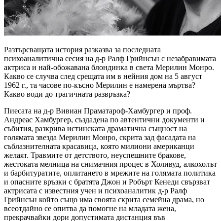
Разтърсващата история разказва за последната
психоаналитична сесия на д-р Ралф Грийнсън с незабравимата
актриса и най-обожавана блондинка в света Мерилин Монро.
Какво се случва след срещата им в нейния дом на 5 август
1962 г., та часове по-късно Мерилин е намерена мъртва?
Какво води до трагичната развръзка?
Пиесата на д-р Вивиан Праматароф-Хамбургер и проф.
Андреас Хамбургер, създадена по автентични документи и
събития, разкрива истинската драматична същност на
голямата звезда Мерилин Монро, скрита зад фасадата на
съблазнителната красавица, която милиони американци
желаят. Травмите от детството, неуспешните бракове,
жестоката мелница на снимачния процес в Холивуд, алкохолът
и барбитуратите, оплитането в мрежите на голямата политика
и опасните връзки с братята Джон и Робърт Кенеди свързват
актрисата с известния учен и психоаналитик д-р Ралф
Грийнсън който също има своята скрита семейна драма, но
всеотдайно се опитва да помогне на младата жена,
прекрачвайки дори допустимата дистанция във