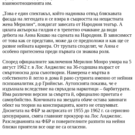
взаимоотношенията им.
„Това е един спектакъл, който надниква отвъд бляскавата
фасада на легендата и се взира в същността на нещастната
жена Мерилин“, повдигат завесата от Народния театър. А
цялата актьорска гилдия е в трепетно очакване да види
дебюта на Анна Кошко на сцената на Народния. В зависимост
от това как се представи, може да се предположи и как ще се
развие нейната кариера. От трупата споделят, че Анна е
особено притеснена преди първата си знакова роля.
Според официалните заключения Мерилин Монро умира на 5
август 1962 г. в Лос Анджелис на 36-годишна възраст от
смъртоносна доза сънотворни. Намерена е мъртва в
собственото й легло в дома й рано сутринта именно от нейния
психоаналитик д-р Грийнсън. Аутопсията показва, че е
издъхнала вследствие на свръхдоза наркотици – барбитурати.
Има различни версии за смъртта й, официално приетата е
самоубийство. Кончината на звездата обаче остава завинаги
обект на теории на конспирацията, които не отшумяват.
Досиетата на ФБР за актрисата от 1955 до 1962 г. са сериозно
цензурирани, смята главният прокурор на Лос Анджелис.
Разследванията на ФБР и поверителните разпити на нейни
близки приятели все още не са огласени.