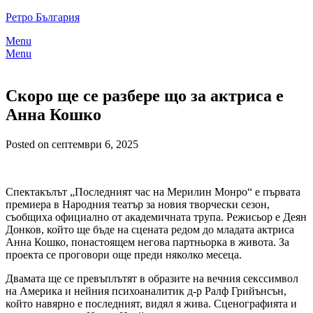
Skip
Ретро България
to
Menu
content
Menu
Скоро ще се разбере що за актриса е
Анна Кошко
Posted on септември 6, 2025
Спектакълът „Последният час на Мерилин Монро“ е първата
премиера в Народния театър за новия творчески сезон,
съобщиха официално от академичната трупа. Режисьор е Деян
Донков, който ще бъде на сцената редом до младата актриса
Анна Кошко, понастоящем негова партньорка в живота. За
проекта се проговори още преди няколко месеца.
Двамата ще се превъплътят в образите на вечния секссимвол
на Америка и нейния психоаналитик д-р Ралф Грийънсън,
който навярно е последният, видял я жива. Сценографията и