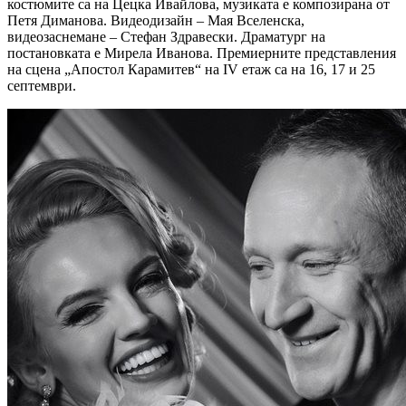
костюмите са на Цецка Ивайлова, музиката е композирана от
Петя Диманова. Видеодизайн – Мая Вселенска,
видеозаснемане – Стефан Здравески. Драматург на
постановката е Мирела Иванова. Премиерните представления
на сцена „Апостол Карамитев“ на IV етаж са на 16, 17 и 25
септември.