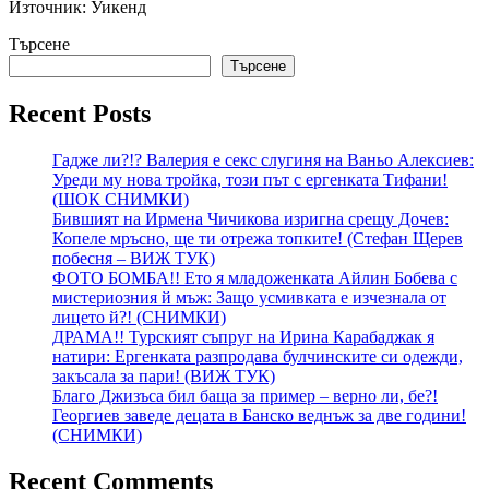
Източник: Уикенд
Търсене
Търсене
Recent Posts
Гадже ли?!? Валерия е секс слугиня на Ваньо Алексиев:
Уреди му нова тройка, този път с ергенката Тифани!
(ШОК СНИМКИ)
Бившият на Ирмена Чичикова изригна срещу Дочев:
Копеле мръсно, ще ти отрежа топките! (Стефан Щерев
побесня – ВИЖ ТУК)
ФОТО БОМБА!! Ето я младоженката Айлин Бобева с
мистериозния й мъж: Защо усмивката е изчезнала от
лицето й?! (СНИМКИ)
ДРАМА!! Турският съпруг на Ирина Карабаджак я
натири: Ергенката разпродава булчинските си одежди,
закъсала за пари! (ВИЖ ТУК)
Благо Джизъса бил баща за пример – верно ли, бе?!
Георгиев заведе децата в Банско веднъж за две години!
(СНИМКИ)
Recent Comments