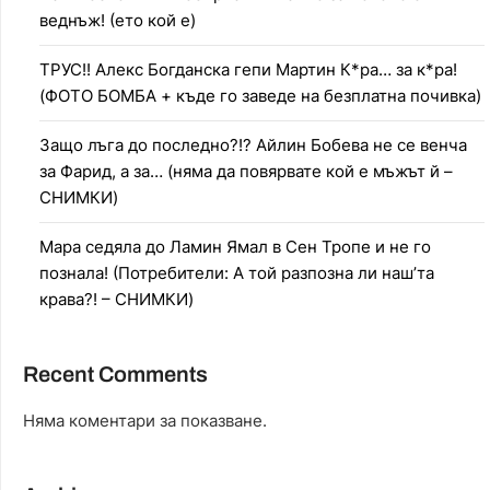
веднъж! (ето кой е)
ТРУС!! Алекс Богданска гепи Мартин К*ра… за к*ра!
(ФОТО БОМБА + къде го заведе на безплатна почивка)
Защо лъга до последно?!? Айлин Бобева не се венча
за Фарид, а за… (няма да повярвате кой е мъжът й –
СНИМКИ)
Мара седяла до Ламин Ямал в Сен Тропе и не го
познала! (Потребители: А той разпозна ли наш’та
крава?! – СНИМКИ)
Recent Comments
Няма коментари за показване.