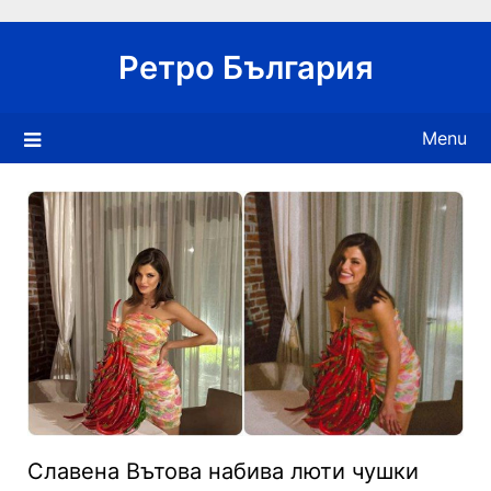
Skip
to
Ретро България
content
Menu
Славена Вътова набива люти чушки