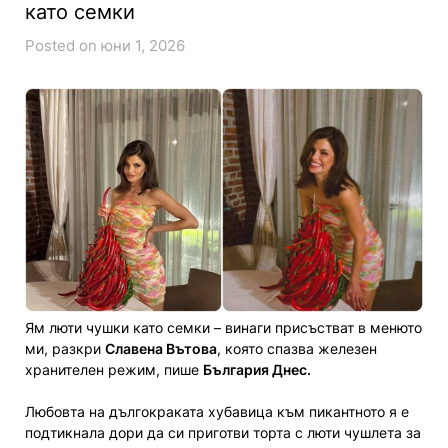
като семки
Posted on юни 1, 2026
Ям люти чушки като семки – винаги присъстват в менюто
ми, разкри
Славена Вътова
, която спазва железен
хранителен режим, пише
България Днес.
Любовта на дългокраката хубавица към пикантното я е
подтикнала дори да си приготви торта с люти чушлета за