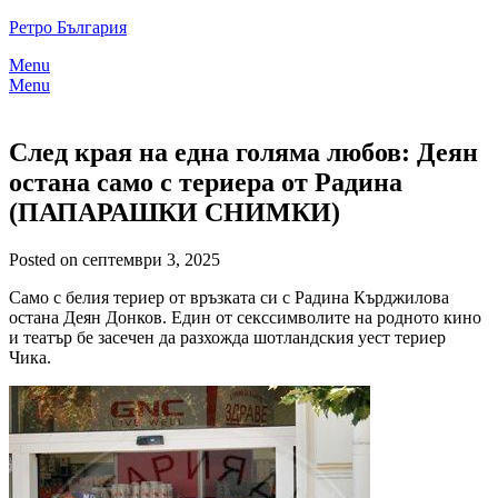
Skip
Ретро България
to
Menu
content
Menu
След края на една голяма любов: Деян
остана само с териера от Радина
(ПАПАРАШКИ СНИМКИ)
Posted on септември 3, 2025
Само с белия териер от връзката си с Радина Кърджилова
остана Деян Донков. Един от секссимволите на родното кино
и театър бе засечен да разхожда шотландския уест териер
Чика.