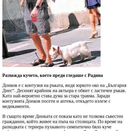
Разхожда кучето, което преди гледаше с Радина
Донков е с контузия на ръката, видя зоркото око на „България
Днес“. Десният крайник на актьора е обвит с ластичен ръкав.
Като най-вероятно става дума за стара травма. Заради
контузията Донков посети и аптека, откъдето излезе с
медикаменти.
В същото време Динката се показа като не толкова съвестен
гражданин, който живее на пъпа на столицата. По време на
разходката с териера пухкавото симпатично бяло куче