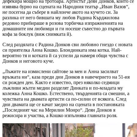
дефекира мощно на тротоара. Артистът Деян Донков, който се
изявява бурно на сцената на Народния театър „Иван Вазов“,
не посегна да събере в найлонче акото на кучето си. За
разлика от него бившата му любов Радина Кърджилова
редовно прибираше в розова торбичка изпражненията на
домашните им любимци и ги носеше съвестно до първата
кофа за боклук (виж снимката й).
След раздялата с Радина Донков сви любовно гнездо с новата
си приятелка Анна Кошко. Блондинката има котка. Най-
вероятно тя и котката й са успели да намеря общи чувства с
Донков и неговото куче.
„Лъжите на измислени сайтове за мен и Анна засилват
връзката ни“, каза преди дни Донков в навечерието на 51-ия
си рожден ден. Както е известно, през няколко седмици
лъжливи жълти медии разделят Динката и по-младата му
колежка Анна Кошко. Естествено, твърденията са смешни, а
чувствата на двамата артисти са по-силни от всякога. След
дни двамата ще се качат заедно на сцената в постановката
„Последният час на Мерилин Монро“. Деян Донков я
режисира и участва, а Кошко изпълнява главната роля.