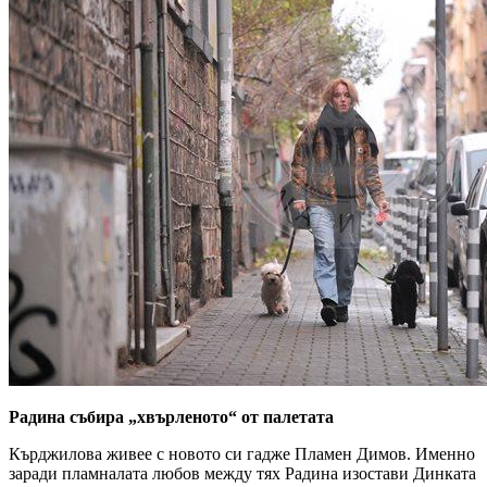
Радина събира „хвърленото“ от палетата
Кърджилова живее с новото си гадже Пламен Димов. Именно
заради пламналата любов между тях Радина изостави Динката