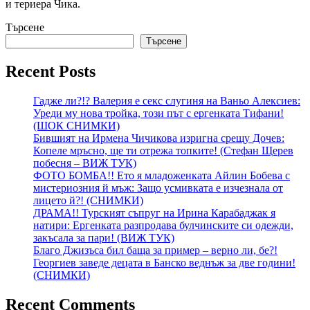
и териера Чика.
Търсене
Търсене
Recent Posts
Гадже ли?!? Валерия е секс слугиня на Ваньо Алексиев:
Уреди му нова тройка, този път с ергенката Тифани!
(ШОК СНИМКИ)
Бившият на Ирмена Чичикова изригна срещу Дочев:
Копеле мръсно, ще ти отрежа топките! (Стефан Щерев
побесня – ВИЖ ТУК)
ФОТО БОМБА!! Ето я младоженката Айлин Бобева с
мистериозния й мъж: Защо усмивката е изчезнала от
лицето й?! (СНИМКИ)
ДРАМА!! Турският съпруг на Ирина Карабаджак я
натири: Ергенката разпродава булчинските си одежди,
закъсала за пари! (ВИЖ ТУК)
Благо Джизъса бил баща за пример – верно ли, бе?!
Георгиев заведе децата в Банско веднъж за две години!
(СНИМКИ)
Recent Comments