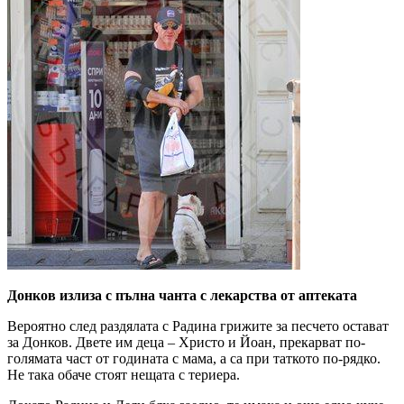
Донков излиза с пълна чанта с лекарства от аптеката
Вероятно след раздялата с Радина грижите за песчето остават
за Донков. Двете им деца – Христо и Йоан, прекарват по-
голямата част от годината с мама, а са при таткото по-рядко.
Не така обаче стоят нещата с териера.