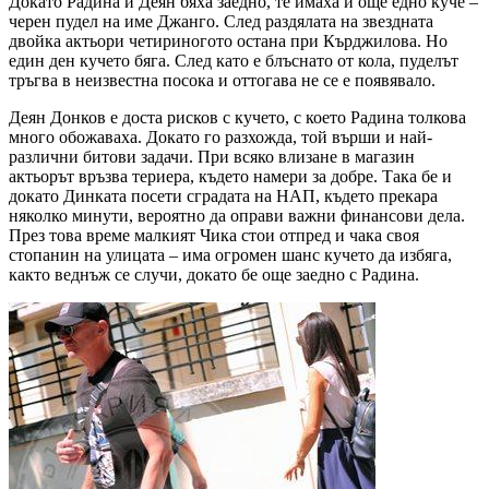
Докато Радина и Деян бяха заедно, те имаха и още едно куче –
черен пудел на име Джанго. След раздялата на звездната
двойка актьори четириногото остана при Кърджилова. Но
един ден кучето бяга. След като е блъснато от кола, пуделът
тръгва в неизвестна посока и оттогава не се е появявало.
Деян Донков е доста рисков с кучето, с което Радина толкова
много обожаваха. Докато го разхожда, той върши и най-
различни битови задачи. При всяко влизане в магазин
актьорът връзва териера, където намери за добре. Така бе и
докато Динката посети сградата на НАП, където прекара
няколко минути, вероятно да оправи важни финансови дела.
През това време малкият Чика стои отпред и чака своя
стопанин на улицата – има огромен шанс кучето да избяга,
както веднъж се случи, докато бе още заедно с Радина.