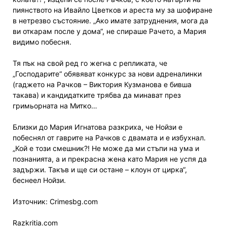
пиянството на Ивайло Цветков и ареста му за шофиране
в нетрезво състояние. „Ако имате затруднения, мога да
ви откарам после у дома“, не спираше Рачето, а Мария
видимо побесня.
Тя пък на свой ред го жегна с репликата, че
„Господарите“ обявяват конкурс за нови адреналинки
(гаджето на Рачков – Виктория Кузманова е бивша
такава) и кандидатките трябва да минават през
гримьорната на Митко…
Близки до Мария Игнатова разкриха, че Нойзи е
побеснял от гаврите на Рачков с двамата и е избухнал.
„Кой е този смешник?! Не може да ми стъпи на ума и
познанията, а и прекрасна жена като Мария не успя да
задържи. Такъв и ще си остане – клоун от цирка“,
беснеел Нойзи.
Източник: Crimesbg.com
Razkritia.com