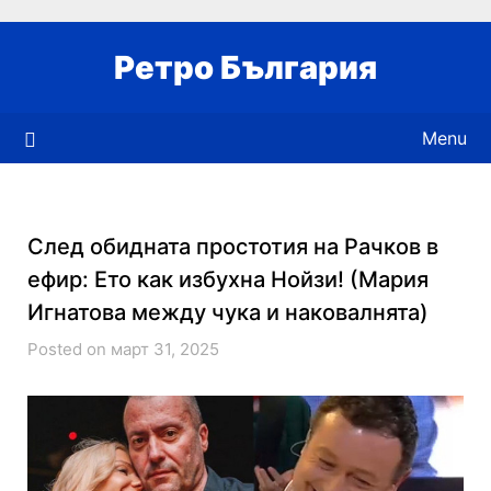
Skip
to
Ретро България
content
Menu
След обидната простотия на Рачков в
ефир: Ето как избухна Нойзи! (Мария
Игнатова между чука и наковалнята)
Posted on март 31, 2025