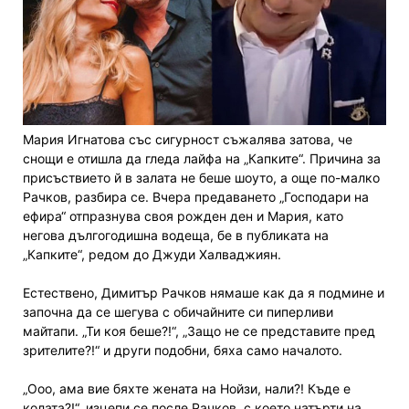
Мария Игнатова със сигурност съжалява затова, че
снощи е отишла да гледа лайфа на „Капките“. Причина за
присъствието й в залата не беше шоуто, а още по-малко
Рачков, разбира се. Вчера предаването „Господари на
ефира“ отпразнува своя рожден ден и Мария, като
негова дългогодишна водеща, бе в публиката на
„Капките“, редом до Джуди Халваджиян.
Естествено, Димитър Рачков нямаше как да я подмине и
започна да се шегува с обичайните си пиперливи
майтапи. „Ти коя беше?!“, „Защо не се представите пред
зрителите?!“ и други подобни, бяха само началото.
„Ооо, ама вие бяхте жената на Нойзи, нали?! Къде е
колата?!“, изцепи се после Рачков, с което натърти на