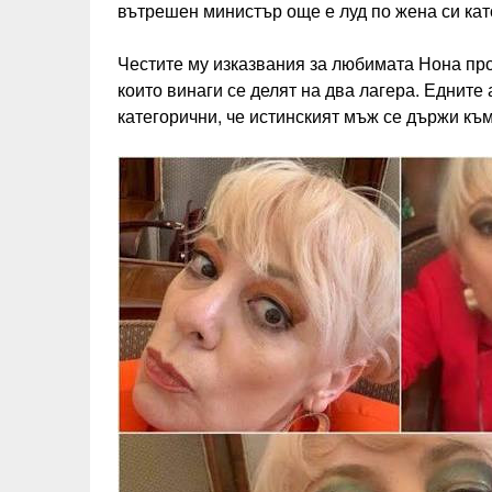
вътрешен министър още е луд по жена си като
Честите му изказвания за любимата Нона про
които винаги се делят на два лагера. Едните
категорични, че истинският мъж се държи към