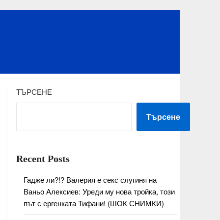
ТЪРСЕНЕ
Търсене
Recent Posts
Гадже ли?!? Валерия е секс слугиня на
Ваньо Алексиев: Уреди му нова тройка, този
път с ергенката Тифани! (ШОК СНИМКИ)