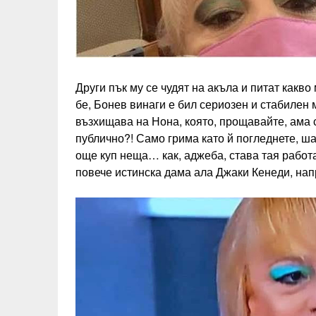
Други пък му се чудят на акъла и питат какво
бе, Бонев винаги е бил сериозен и стабилен м
възхищава на Нона, която, прощавайте, ама 
публично?! Само грима като й погледнете, ша
още куп неща… как, аджеба, става тая работа
повече истинска дама ала Джаки Кенеди, напр