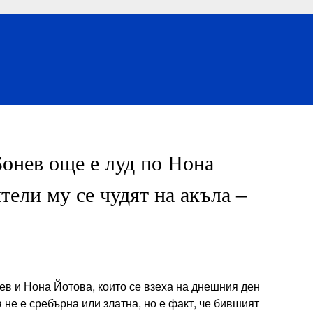
Бонев още е луд по Нона
тели му се чудят на акъла –
в и Нона Йотова, които се взеха на днешния ден
 не е сребърна или златна, но е факт, че бившият