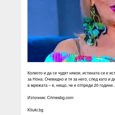
Колкото и да се чудят някои, истината си е и
за Нона. Очевидно и тя за него, след като и 
в мрежата – е, нищо, че е отпреди 20 години
Източник: Crimesbg.com
Kliuki.bg