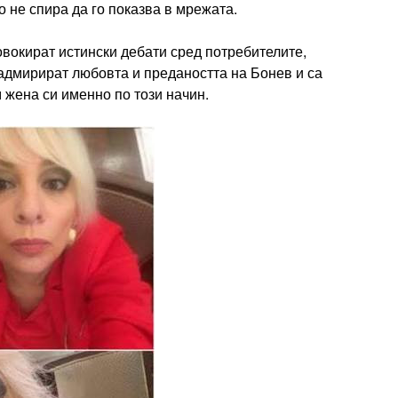
 не спира да го показва в мрежата.
вокират истински дебати сред потребителите,
 адмирират любовта и предаността на Бонев и са
 жена си именно по този начин.