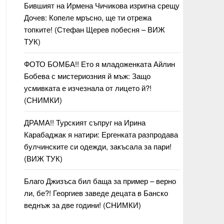
Бившият на Ирмена Чичикова изригна срещу
Дочев: Копеле мръсно, ще ти отрежа
топките! (Стефан Щерев побесня – ВИЖ
ТУК)
ФОТО БОМБА!! Ето я младоженката Айлин
Бобева с мистериозния й мъж: Защо
усмивката е изчезнала от лицето й?!
(СНИМКИ)
ДРАМА!! Турският съпруг на Ирина
Карабаджак я натири: Ергенката разпродава
булчинските си одежди, закъсала за пари!
(ВИЖ ТУК)
Благо Джизъса бил баща за пример – верно
ли, бе?! Георгиев заведе децата в Банско
веднъж за две години! (СНИМКИ)