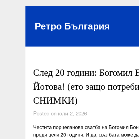
Skip
to
content
Ретро България
След 20 години: Богомил 
Йотова! (ето защо потреби
СНИМКИ)
Posted on юли 2, 2026
Честита порцеланова сватба на Богомил Боне
преди цели 20 години. И да, сватбата може да