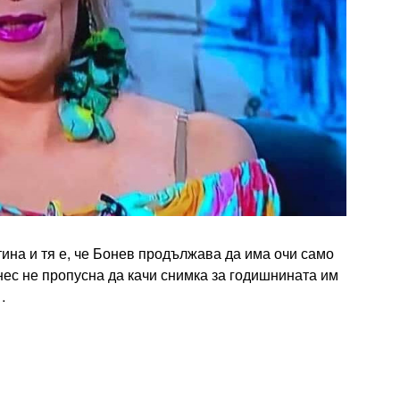
стина и тя е, че Бонев продължава да има очи само
днес не пропусна да качи снимка за годишнината им
…