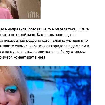
 му е направила Йотова, че го е оплела така. „Стига
ъж, а не някой хахо. Как тогава може да се
се показва най-редовно като пълен кукумицин и то
нтавите снимки по бански от коридора в дома им и
 и не му ли светва лампичката, че би му отивала
имер“, коментират в нета.