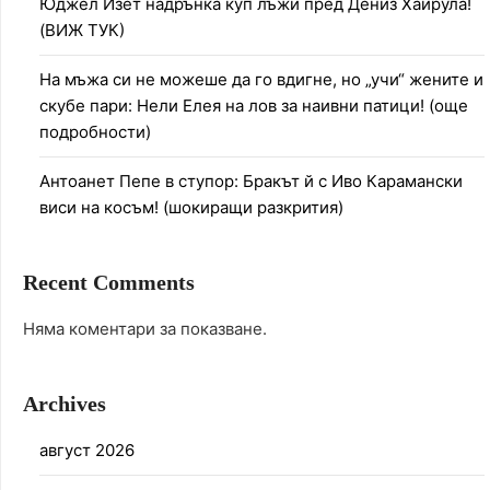
Юджел Изет надрънка куп лъжи пред Дениз Хайрула!
(ВИЖ ТУК)
На мъжа си не можеше да го вдигне, но „учи“ жените и
скубе пари: Нели Елея на лов за наивни патици! (още
подробности)
Антоанет Пепе в ступор: Бракът й с Иво Карамански
виси на косъм! (шокиращи разкрития)
Recent Comments
Няма коментари за показване.
Archives
август 2026