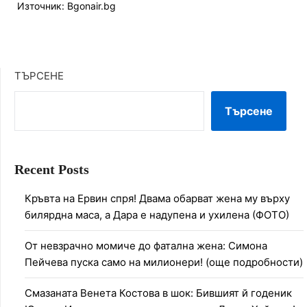
Източник: Bgonair.bg
ТЪРСЕНЕ
Търсене
Recent Posts
Кръвта на Ервин спря! Двама обарват жена му върху
билярдна маса, а Дара е надупена и ухилена (ФОТО)
От невзрачно момиче до фатална жена: Симона
Пейчева пуска само на милионери! (още подробности)
Смазаната Венета Костова в шок: Бившият й годеник