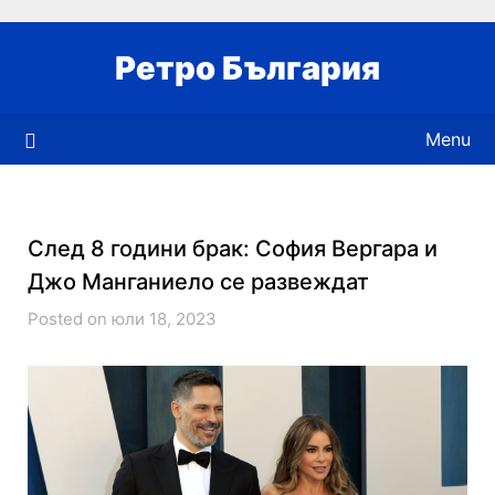
Skip
to
Ретро България
content
Menu
След 8 години брак: София Вергара и
Джо Манганиело се развеждат
Posted on юли 18, 2023