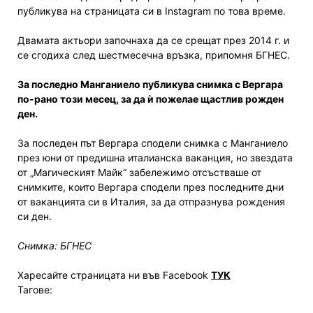
публикува на страницата си в Instagram по това време.
Двамата актьори започнаха да се срещат през 2014 г. и
се сгодиха след шестмесечна връзка, припомня БГНЕС.
За последно Манганиело публикува снимка с Вергара
по-рано този месец, за да ѝ пожелае щастлив рожден
ден.
За последен път Вергара сподели снимка с Манганиело
през юни от предишна италианска ваканция, но звездата
от „Магическият Майк“ забележимо отсъстваше от
снимките, които Вергара сподели през последните дни
от ваканцията си в Италия, за да отпразнува рождения
си ден.
Снимка: БГНЕС
Харесайте страницата ни във Facebook
ТУК
Тагове: