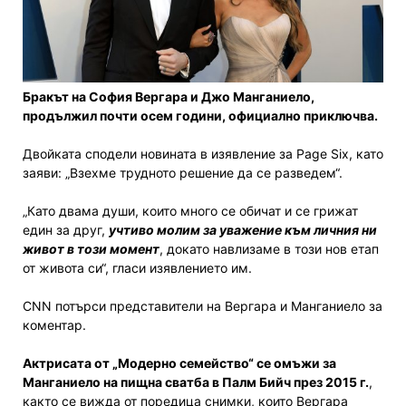
Бракът на София Вергара и Джо Манганиело,
продължил почти осем години, официално приключва.
Двойката сподели новината в изявление за Page Six, като
заяви: „Взехме трудното решение да се разведем“.
„Като двама души, които много се обичат и се грижат
един за друг,
учтиво молим за уважение към личния ни
живот в този момент
, докато навлизаме в този нов етап
от живота си“, гласи изявлението им.
CNN потърси представители на Вергара и Манганиело за
коментар.
Актрисата от „Модерно семейство“ се омъжи за
Манганиело на пищна сватба в Палм Бийч през 2015 г.
,
както се вижда от поредица снимки, които Вергара