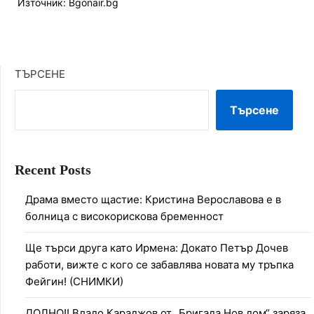
Източник: Bgonair.bg
ТЪРСЕНЕ
Търсене
Recent Posts
Драма вместо щастие: Кристина Верославова е в
болница с високорискова бременност
Ще търси друга като Ирмена: Докато Петър Дочев
работи, вижте с кого се забавлява новата му тръпка
Фейгин! (СНИМКИ)
ДОЛНО!! Владо Караджов от „Бригада Нов дом“ заряза