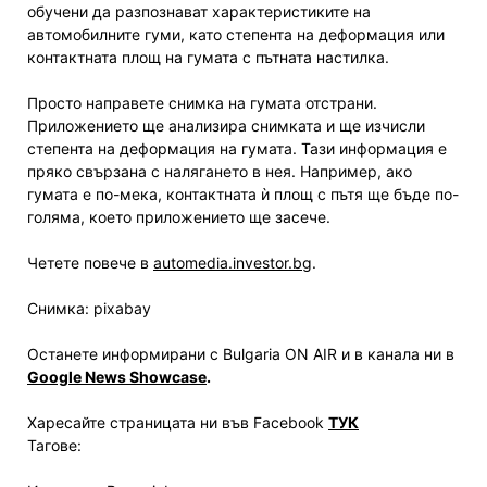
обучени да разпознават характеристиките на
автомобилните гуми, като степента на деформация или
контактната площ на гумата с пътната настилка.
Просто направете снимка на гумата отстрани.
Приложението ще анализира снимката и ще изчисли
степента на деформация на гумата. Тази информация е
пряко свързана с налягането в нея. Например, ако
гумата е по-мека, контактната ѝ площ с пътя ще бъде по-
голяма, което приложението ще засече.
Четете повече в
automedia.investor.bg
.
Снимка: pixabay
Останете информирани с Bulgaria ON AIR и в канала ни в
Google News Showcase
.
Харесайте страницата ни във Facebook
ТУК
Тагове: