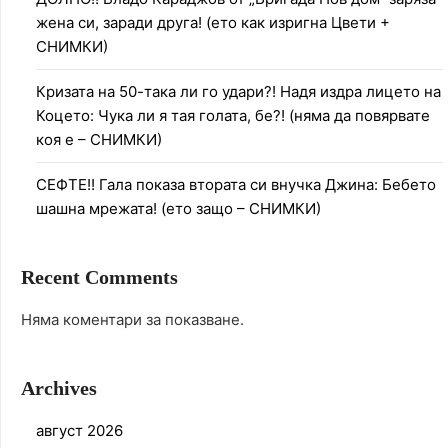
жена си, заради друга! (ето как изригна Цвети +
СНИМКИ)
Кризата на 50-така ли го удари?! Надя издра лицето на
Коцето: Чука ли я тая голата, бе?! (няма да повярвате
коя е – СНИМКИ)
СЕФТЕ!! Гала показа втората си внучка Джина: Бебето
шашна мрежата! (ето защо – СНИМКИ)
Recent Comments
Няма коментари за показване.
Archives
август 2026