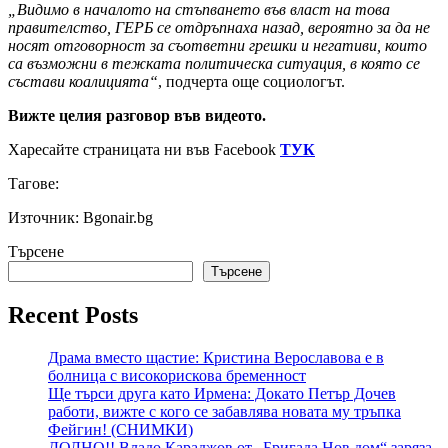
„Видимо в началото на стъпването във власт на това
правителство, ГЕРБ се отдръпнаха назад, вероятно за да не
носят отговорност за съответни грешки и негативи, които
са възможни в тежката политическа ситуация, в която се
състави коалицията“
, подчерта още социологът.
Вижте целия разговор във видеото.
Харесайте страницата ни във Facebook
ТУК
Тагове:
Източник: Bgonair.bg
Търсене
Търсене
Recent Posts
Драма вместо щастие: Кристина Верославова е в
болница с високорискова бременност
Ще търси друга като Ирмена: Докато Петър Дочев
работи, вижте с кого се забавлява новата му тръпка
Фейгин! (СНИМКИ)
ДОЛНО!! Владо Караджов от „Бригада Нов дом“ заряза