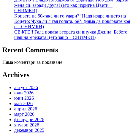
жена си, заради друга! (ето как изригна Цвети +
СНИМКИ)
Кризата на 50-така ли го удари?! Надя издра лицето на
Коцето: Чука ли я тая голата, бе?! (няма да повярвате коя
е – СНИМКИ)
СЕФТЕ!! Гала показа втората си внучка Джина: Бебето
шашна мрежата! (ето защо – СНИМКИ)
Recent Comments
Няма коментари за показване.
Archives
август 2026
юли 2026
юни 2026
май 2026
април 2026
март 2026
февруари 2026
януари 2026
декември 2025