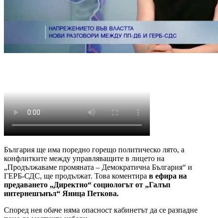
България ще има поредно горещо политическо лято, а
конфлитките между управляващите в лицето на
„Продължаваме промяната – Демократична България“ и
ГЕРБ-СДС, ще продължат. Това коментира
в ефира на
предаването „Директно“ социологът от „Галъп
интернешънъл“ Яница Петкова.
Според нея обаче няма опасност кабинетът да се разпадне