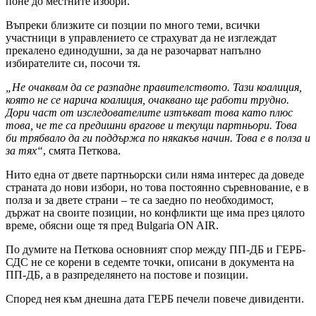
поне до местните избори.
Въпреки близките си позции по много теми, всички
участници в управлението се страхуват да не изглеждат
прекалено единодушни, за да не разочарват напълно
избирателите си, посочи тя.
„Не очаквам да се разпадне правителството. Тази коалиция,
която не се нарича коалиция, очаквано ще работи трудно.
Дори част от изследователите изтъкват това като плюс
това, че те са предишни врагове и текущи партньори. Това
би трябвало да ги поддържа по някакъв начин. Това е в полза и
за тях“
, смята Петкова.
Нито една от двете партньорски сили няма интерес да доведе
страната до нови избори, но това постоянно съревнование, е в
полза и за двете страни – те са заедно по необходимост,
държат на своите позиции, но конфликти ще има през цялото
време, обясни още тя пред Bulgaria ON AIR.
По думите на Петкова основният спор между ПП-ДБ и ГЕРБ-
СДС не се корени в седемте точки, описани в документа на
ПП-ДБ, а в разпределянето на постове и позиции.
Според нея към днешна дата ГЕРБ печели повече дивиденти.