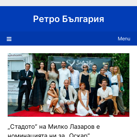
Skip
to
Ретро България
content
Menu
„Стадото“ на Милко Лазаров е
номинацията ни за „Оскар“