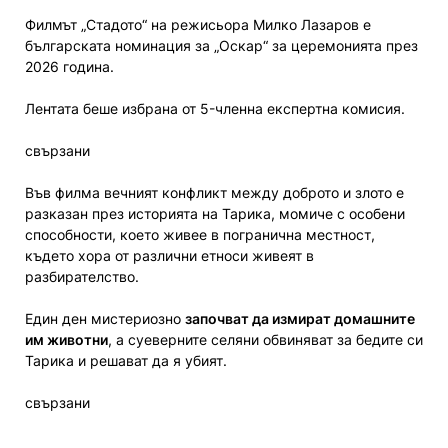
Филмът „Стадото“ на режисьора Милко Лазаров е
българската номинация за „Оскар“ за церемонията през
2026 година.
Лентата беше избрана от 5-членна експертна комисия.
свързани
Във филма вечният конфликт между доброто и злото е
разказан през историята на Тарика, момиче с особени
способности, което живее в погранична местност,
където хора от различни етноси живеят в
разбирателство.
Един ден мистериозно
започват да измират домашните
им животни
, а суеверните селяни обвиняват за бедите си
Тарика и решават да я убият.
свързани