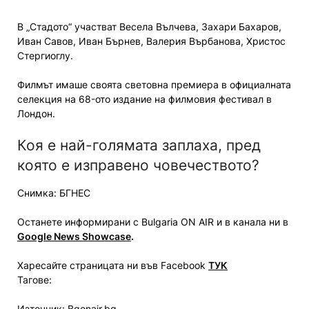
В „Стадото“ участват Весела Вълчева, Захари Бахаров,
Иван Савов, Иван Бърнев, Валерия Върбанова, Христос
Стергиоглу.
Филмът имаше своята световна премиера в официалната
селекция на 68-ото издание на филмовия фестивал в
Лондон.
Коя е най-голямата заплаха, пред
която е изправено човечеството?
Снимка: БГНЕС
Останете информирани с Bulgaria ON AIR и в канала ни в
Google News Showcase
.
Харесайте страницата ни във Facebook
ТУК
Тагове:
Източник: Bgonair.bg