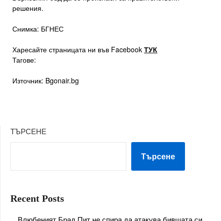
решения.
Снимка: БГНЕС
Харесайте страницата ни във Facebook
ТУК
Тагове:
Източник: Bgonair.bg
ТЪРСЕНЕ
Търсене
Recent Posts
Влюбеният Брад Пит не спира да атакува бившата си