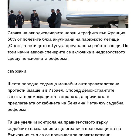
Стачка на авиодиспечерите наруши трафика във Франция.
50% от полетите бяха анулирани на парижкото летище
„Орли“, а летището в Тулуза преустанови работа снощи. По
този начин авиодиспечерите се включиха в недоволството
срещу пенсионната реформа.
свързани
Шеста поредна седмица мащабни антиправителствени
протести имаше и в Израел. Според демонстрантите
залогът е демокрацията в страната, а причината е
предлаганата от кабинета на Бенямин Нетаняху съдебна
реформа.
Тя ще увеличи контрола на правителството върху
съдебните назначения и ще ограничи правомощията на
Върховния съд да се произнася за правителствени