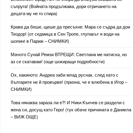
съпруга! (Войната продължава, дори отричането на
децата му не го спира)
Крава да беше, щеше да пресъхне: Мара се съдра да дои
Теодор! (от седмица в Сен Тропе, глупакът я води на
шопинг в Париж – СНИМКИ)
Мачото Сунай Ремзи ВТРЕЩИ: Светлана ме натиска, но
аз се скатавам! (още шокиращи подробности)
Ох, какиното: Андреа заби млад руснак, след като с
българите не й провървя! (призна, че е влюбена в Игор –
СНИМКИ)
Това някаква зараза ли е?! И Ники Кънчев се раздели с
жена си, досущ като Геро! (тук обаче причината е Даниела
– ВИЖ ОЩЕ)