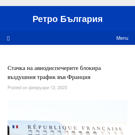
Skip
to
Ретро България
content
Menu
Стачка на авиодиспечерите блокира
въздушния трафик във Франция
Posted on февруари 12, 2023