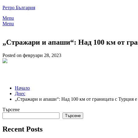
Skip
Ретро България
to
Menu
content
Menu
„Стражари и апаши“: Над 100 км oт гра
Posted on февруари 28, 2023
Начало
Днес
„Стражари и апаши“: Над 100 км oт границата с Турция е
Търсене
Търсене
Recent Posts