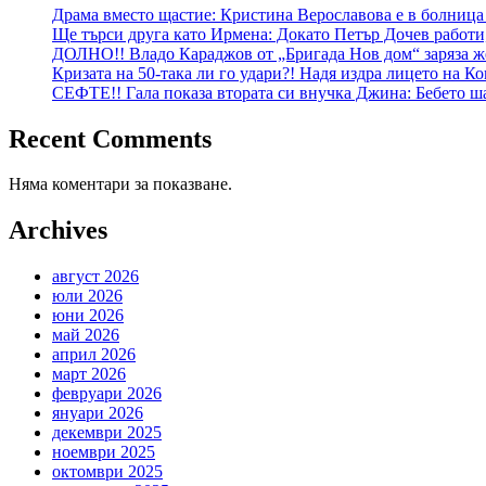
Драма вместо щастие: Кристина Верославова е в болница
Ще търси друга като Ирмена: Докато Петър Дочев работи
ДОЛНО!! Владо Караджов от „Бригада Нов дом“ заряза же
Кризата на 50-така ли го удари?! Надя издра лицето на Ко
СЕФТЕ!! Гала показа втората си внучка Джина: Бебето 
Recent Comments
Няма коментари за показване.
Archives
август 2026
юли 2026
юни 2026
май 2026
април 2026
март 2026
февруари 2026
януари 2026
декември 2025
ноември 2025
октомври 2025