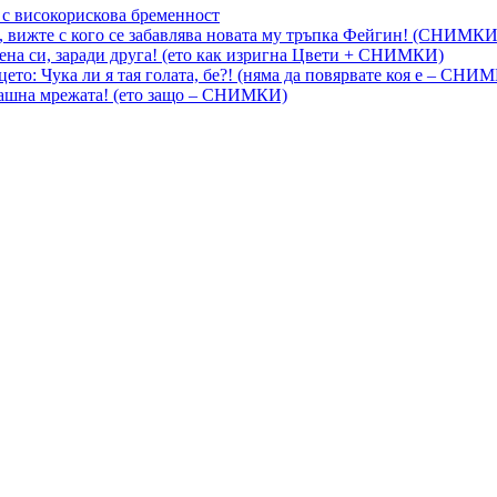
 с високорискова бременност
, вижте с кого се забавлява новата му тръпка Фейгин! (СНИМКИ
на си, заради друга! (ето как изригна Цвети + СНИМКИ)
цето: Чука ли я тая голата, бе?! (няма да повярвате коя е – СНИ
шашна мрежата! (ето защо – СНИМКИ)