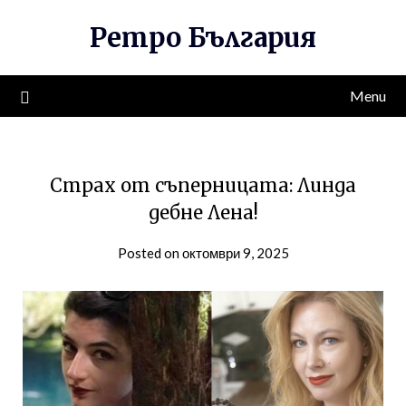
Skip
Ретро България
to
content
Menu
Страх от съперницата: Линда
дебне Лена!
Posted on октомври 9, 2025