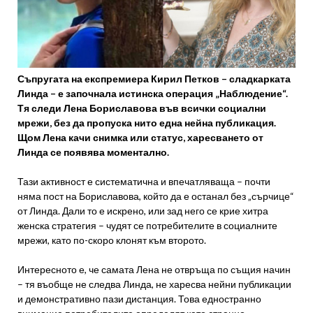
Съпругата на експремиера Кирил Петков – сладкарката
Линда – е започнала истинска операция „Наблюдение“.
Тя следи Лена Бориславова във всички социални
мрежи, без да пропуска нито една нейна публикация.
Щом Лена качи снимка или статус, харесването от
Линда се появява моментално.
Тази активност е систематична и впечатляваща – почти
няма пост на Бориславова, който да е останал без „сърчице“
от Линда. Дали то е искрено, или зад него се крие хитра
женска стратегия – чудят се потребителите в социалните
мрежи, като по-скоро клонят към второто.
Интересното е, че самата Лена не отвръща по същия начин
– тя въобще не следва Линда, не харесва нейни публикации
и демонстративно пази дистанция. Това едностранно