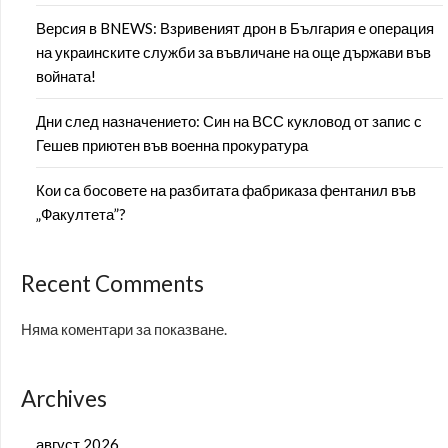
Версия в BNEWS: Взривеният дрон в България е операция
на украинските служби за въвличане на още държави във
войната!
Дни след назначението: Син на ВСС кукловод от запис с
Гешев приютен във военна прокуратура
Кои са босовете на разбитата фабриказа фентанил във
„Факултета”?
Recent Comments
Няма коментари за показване.
Archives
август 2026