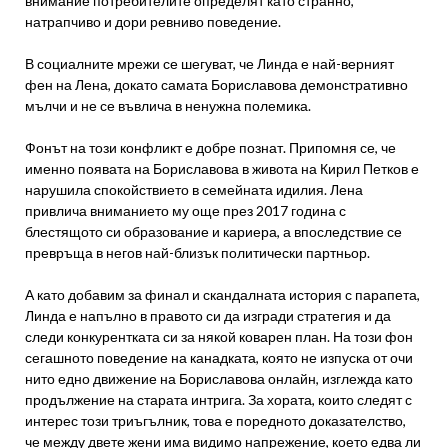
внимание потребителите определят като странно,
натрапчиво и дори ревниво поведение.
В социалните мрежи се шегуват, че Линда е най-верният
фен на Лена, докато самата Бориславова демонстративно
мълчи и не се въвлича в ненужна полемика.
Фонът на този конфликт е добре познат. Припомня се, че
именно появата на Бориславова в живота на Кирил Петков е
нарушила спокойствието в семейната идилия. Лена
привлича вниманието му още през 2017 година с
блестящото си образование и кариера, а впоследствие се
превръща в негов най-близък политически партньор.
А като добавим за финал и скандалната история с парапета,
Линда е напълно в правото си да изгради стратегия и да
следи конкурентката си за някой коварен план. На този фон
сегашното поведение на канадката, която не изпуска от очи
нито едно движение на Бориславова онлайн, изглежда като
продължение на старата интрига. За хората, които следят с
интерес този триъгълник, това е поредното доказателство,
че между двете жени има видимо напрежение, което едва ли