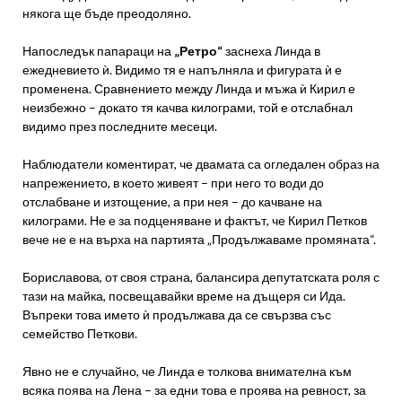
някога ще бъде преодоляно.
Напоследък папараци на
„Ретро“
заснеха Линда в
ежедневието ѝ. Видимо тя е напълняла и фигурата ѝ е
променена. Сравнението между Линда и мъжа ѝ Кирил е
неизбежно – докато тя качва килограми, той е отслабнал
видимо през последните месеци.
Наблюдатели коментират, че двамата са огледален образ на
напрежението, в което живеят – при него то води до
отслабване и изтощение, а при нея – до качване на
килограми. Не е за подценяване и фактът, че Кирил Петков
вече не е на върха на партията „Продължаваме промяната“.
Бориславова, от своя страна, балансира депутатската роля с
тази на майка, посвещавайки време на дъщеря си Ида.
Въпреки това името ѝ продължава да се свързва със
семейство Петкови.
Явно не е случайно, че Линда е толкова внимателна към
всяка поява на Лена – за едни това е проява на ревност, за