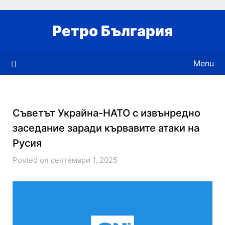
Skip
to
Ретро България
content
Menu
Съветът Украйна-НАТО с извънредно
заседание заради кървавите атаки на
Русия
Posted on септември 1, 2025