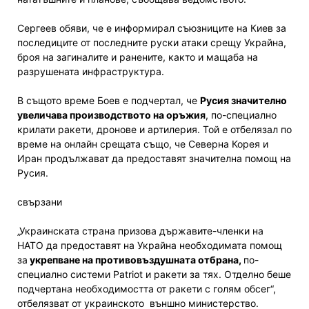
Сергеев обяви, че е информирал съюзниците на Киев за
последиците от последните руски атаки срещу Украйна,
броя на загиналите и ранените, както и мащаба на
разрушената инфраструктура.
В същото време Боев е подчертал, че
Русия значително
увеличава производството на оръжия
, по-специално
крилати ракети, дронове и артилерия. Той е отбелязал по
време на онлайн срещата също, че Северна Корея и
Иран продължават да предоставят значителна помощ на
Русия.
свързани
„Украинската страна призова държавите-членки на
НАТО да предоставят на Украйна необходимата помощ
за
укрепване на противовъздушната отбрана,
по-
специално системи Patriot и ракети за тях. Отделно беше
подчертана необходимостта от ракети с голям обсег“,
отбелязват от украинското външно министерство.