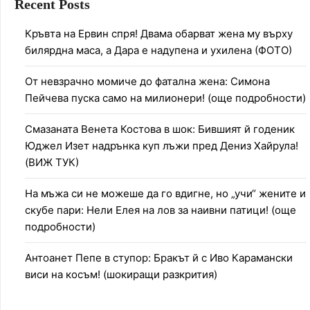
Recent Posts
Кръвта на Ервин спря! Двама обарват жена му върху
билярдна маса, а Дара е надупена и ухилена (ФОТО)
От невзрачно момиче до фатална жена: Симона
Пейчева пуска само на милионери! (още подробности)
Смазаната Венета Костова в шок: Бившият й годеник
Юджел Изет надрънка куп лъжи пред Дениз Хайрула!
(ВИЖ ТУК)
На мъжа си не можеше да го вдигне, но „учи“ жените и
скубе пари: Нели Елея на лов за наивни патици! (още
подробности)
Антоанет Пепе в ступор: Бракът й с Иво Карамански
виси на косъм! (шокиращи разкрития)