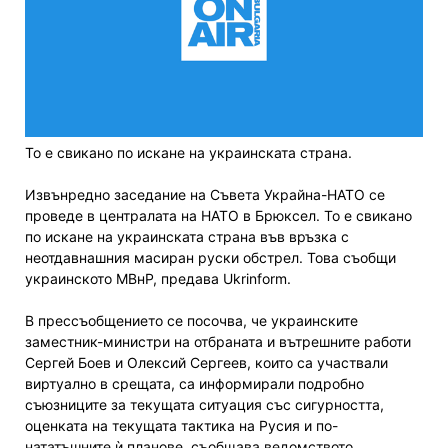
То е свикано по искане на украинската страна.
Извънредно заседание на Съвета Украйна-НАТО се
проведе в централата на НАТО в Брюксел. То е свикано
по искане на украинската страна във връзка с
неотдавнашния масиран руски обстрел. Това съобщи
украинското МВнР, предава Ukrinform.
В прессъобщението се посочва, че украинските
заместник-министри на отбраната и вътрешните работи
Сергей Боев и Олексий Сергеев, които са участвали
виртуално в срещата, са информирали подробно
съюзниците за текущата ситуация със сигурността,
оценката на текущата тактика на Русия и по-
нататъшните ѝ планове, съобщава ведомството.