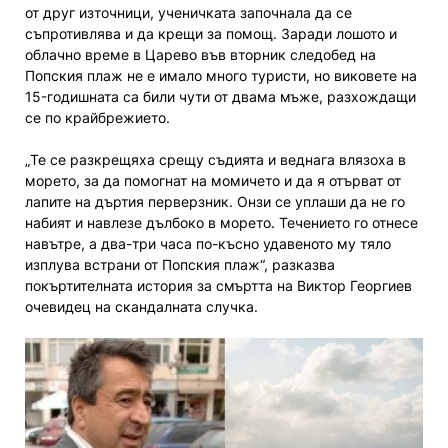
от друг източници, ученичката започнала да се
съпротивлява и да крещи за помощ. Заради лошото и
облачно време в Царево във вторник следобед на
Попския плаж не е имало много туристи, но виковете на
15-годишната са били чути от двама мъже, разхождащи
се по крайбрежието.
„Те се разкрещяха срещу съдията и веднага влязоха в
морето, за да помогнат на момичето и да я отърват от
лапите на дъртия перверзник. Онзи се уплаши да не го
набият и навлезе дълбоко в морето. Течението го отнесе
навътре, а два-три часа по-късно удавеното му тяло
изплува встрани от Попския плаж“, разказва
покъртителната история за смъртта на Виктор Георгиев
очевидец на скандалната случка.