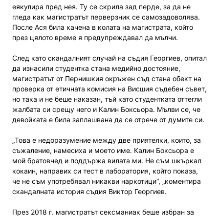
еякулира пред нея. Ту се скрила зад перде, за да не
гледа как магистратът перверзник се самозадоволява.
После Ася била качена в колата на магистрата, който
през цялото време я предупреждавал да мълчи.
След като скандалният случай на съдия Георгиев, опитал
да изнасили студентка стана медийно достояние,
магистратът от Пернишкия окръжен съд стана обект на
проверка от етичната комисия на Висшия съдебен съвет,
но така и не беше наказан, тъй като студентката оттегли
жалбата си срещу него и Калин Боксьора. Мълви се, че
девойката е била заплашвана да се отрече от думите си.
„Това е недоразумение между две приятелки, които, за
съжаление, намесиха и моето име. Калин Боксьора е
мой братовчед и поддържа вилата ми. Не съм шкъркал
кокаин, направих си тест в лаборатория, който показа,
че не съм употребявал никакви наркотици“, „коментира
скандалната история съдия Виктор Георгиев.
През 2018 г. магистратът сексманиак беше избран за