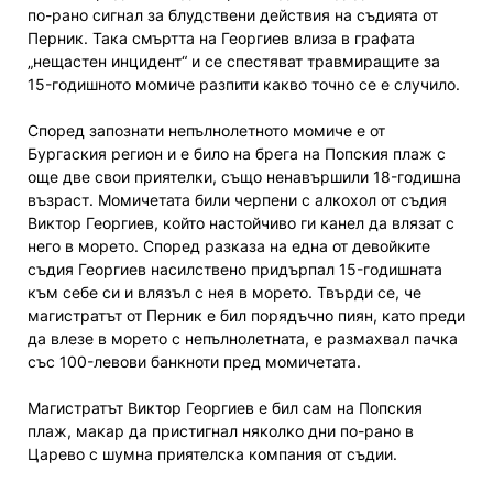
по-рано сигнал за блудствени действия на съдията от
Перник. Така смъртта на Георгиев влиза в графата
„нещастен инцидент“ и се спестяват травмиращите за
15-годишното момиче разпити какво точно се е случило.
Според запознати непълнолетното момиче е от
Бургаския регион и е било на брега на Попския плаж с
още две свои приятелки, също ненавършили 18-годишна
възраст. Момичетата били черпени с алкохол от съдия
Виктор Георгиев, който настойчиво ги канел да влязат с
него в морето. Според разказа на една от девойките
съдия Георгиев насилствено придърпал 15-годишната
към себе си и влязъл с нея в морето. Твърди се, че
магистратът от Перник е бил порядъчно пиян, като преди
да влезе в морето с непълнолетната, е размахвал пачка
със 100-левови банкноти пред момичетата.
Магистратът Виктор Георгиев е бил сам на Попския
плаж, макар да пристигнал няколко дни по-рано в
Царево с шумна приятелска компания от съдии.