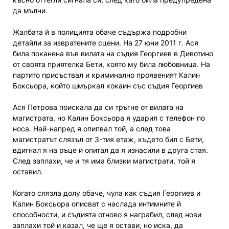
да мълчи.
Жалбата й в полицията обаче съдържа подробни
детайли за извратените сцени. На 27 юни 2011 г. Ася
била поканена във вилата на съдия Георгиев в Дивотино
от своята приятелка Бети, която му била любовница. На
партито присъствал и криминално проявеният Калин
Боксьора, който шмъркал кокаин със съдия Георгиев
Ася Петрова поискала да си тръгне от вилата на
магистрата, но Калин Боксьора я ударил с телефон по
носа. Най-напред я опипвал той, а след това
магистратът слязъл от 3-тия етаж, където бил с Бети,
вдигнал я на ръце и опитал да я изнасили в друга стая.
След заплахи, че и тя има близки магистрати, той я
оставил.
Когато слязла долу обаче, чула как съдия Георгиев и
Калин Боксьора описват с наслада интимните й
способности, и съдията отново я награбил, след нови
заплахи той и казал, че ще я остави, но иска, да