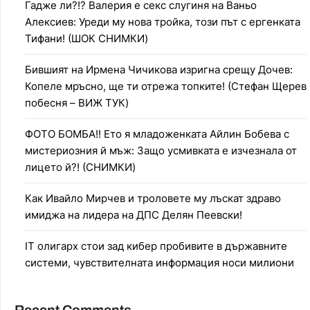
Гадже ли?!? Валерия е секс слугиня на Ваньо
Алексиев: Уреди му нова тройка, този път с ергенката
Тифани! (ШОК СНИМКИ)
Бившият на Ирмена Чичикова изригна срещу Дочев:
Копеле мръсно, ще ти отрежа топките! (Стефан Щерев
побесня – ВИЖ ТУК)
ФОТО БОМБА!! Ето я младоженката Айлин Бобева с
мистериозния й мъж: Защо усмивката е изчезнала от
лицето й?! (СНИМКИ)
Как Ивайло Мирчев и троловете му лъскат здраво
имиджа на лидера на ДПС Делян Пеевски!
IT олигарх стои зад кибер пробивите в държавните
системи, чувствителната информация носи милиони