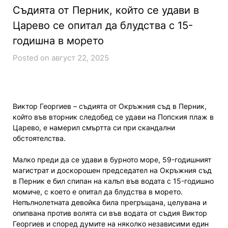
Съдията от Перник, който се удави в
Царево се опитал да блудства с 15-
годишна в морето
Posted on август 22, 2025
Виктор Георгиев – съдията от Окръжния съд в Перник,
който във вторник следобед се удави на Попския плаж в
Царево, е намерил смъртта си при скандални
обстоятелства.
Малко преди да се удави в бурното море, 59-годишният
магистрат и доскорошен председател на Окръжния съд
в Перник е бил спипан на калъп във водата с 15-годишно
момиче, с което е опитал да блудства в морето.
Непълнолетната девойка била прегръщана, целувана и
опипвана против волята си във водата от съдия Виктор
Георгиев и според думите на няколко независими един