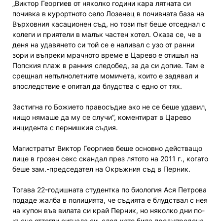
„Виктор Георгиев от няколко години кара лятната си
почивка в курортното село Лозенец в почивната база на
Върховния касационен съд, но този път беше отседнал с
колеги и приятели в малък частен хотел. Оказа се, че в
деня на удавянето си той се е наливал с узо от ранни
зори и въпреки мрачното време в Царево е отишъл на
Попския плаж в ранния следобед, за да си допие. Там е
срещнал непълнолетните момичета, които е задявал и
впоследствие е опитал да блудства с едно от тях.
Застигна го Божието правосъдие ако не се беше удавил,
нищо нямаше да му се случи“, коментират в Царево
инцидента с пернишкия съдия.
Магистратът Виктор Георгиев беше основно действащо
лице в грозен секс скандал през лятото на 2011 г., когато
беше зам.-председател на Окръжния съд в Перник.
Тогава 22-годишната студентка по биология Ася Петрова
подаде жалба в полицията, че съдията е блудствал с нея
на купон във вилата си край Перник, но няколко дни по-
късно оттегли сигнала си, след като била предупредена