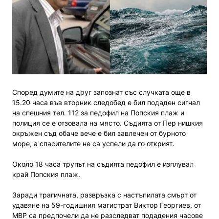
Според думите на друг запознат със случката още в
15.20 часа във вторник следобед е бил подаден сигнал
на спешния тел. 112 за педофил на Попския плаж и
полиция се е отзовала на място. Съдията от Пер нишкия
окръжен съд обаче вече е бил завлечен от бурното
море, а спасителите не са успели да го открият.
Около 18 часа трупът на съдията педофил е изплувал
край Попския плаж.
Заради трагичната, развръзка с настъпилата смърт от
удавяне на 59-годишния магистрат Виктор Георгиев, от
МВР са предпочели да не разследват подадения часове