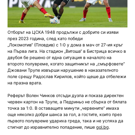
Отборът на ЦСКА 1948 продължи с добрите си изяви
през 2023 година, след като победи
„Локомотив“ (Пловдив) с 1:0 у дома в мач от 27-ия кръг
на Първа лига. На стадион „Витоша“ в Бистрица всичко в
двубоя бе решено от една ситуация в началото на
второто полувреме, когато защитникът на „смърфовете“
Джовани Трупе извърши нарушение в наказателното
поле срещу Радослав Кирилов, който щеше да отбележи
на празна врата.
Реферът Волен Чинков отсъди дузпа и показа директен
червен картон на Трупе, а Педриньо не сбърка от бялата
точка за 1:0. В оставащите минути „червените“ имаха
още няколко добри шанса за гол, а гостите, които през
първото полувреме удариха греда, така и не успяха да
стигнат до изравнително попадение, пише
gol.bg
.