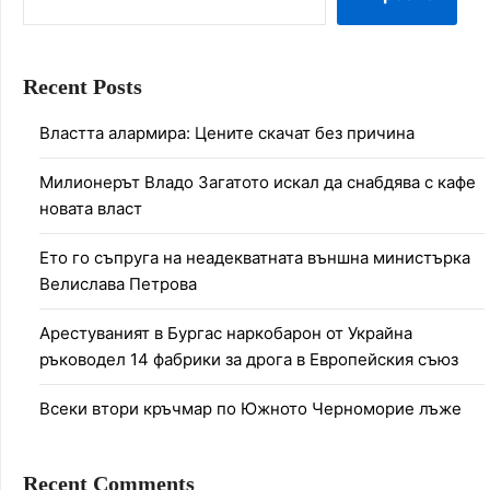
Recent Posts
Властта алармира: Цените скачат без причина
Милионерът Владо Загатото искал да снабдява с кафе
новата власт
Ето го съпруга на неадекватната външна министърка
Велислава Петрова
Арестуваният в Бургас наркобарон от Украйна
ръководел 14 фабрики за дрога в Европейския съюз
Всеки втори кръчмар по Южното Черноморие лъже
Recent Comments