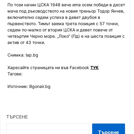
По този начин ЦСКА 1948 вече иmа осем победи в десет
мача под ръководството на новия треньор Тодор Янчев,
включително седем успеха в девет двубоя в
първенството. Тимът заема трета позиция с 57 точки,
седем по-малко от втория ЦСКА и девет повече от
четвъртия Черно море. „Локо“ (Пд) е на шеста позиция с
актив от 43 точки.
Снимка: lap.bg
Харесайте страницата ни във Facebook
ТУК
Тагове:
Източник: Bgonair.bg
ТЪРСЕНЕ
Търсене