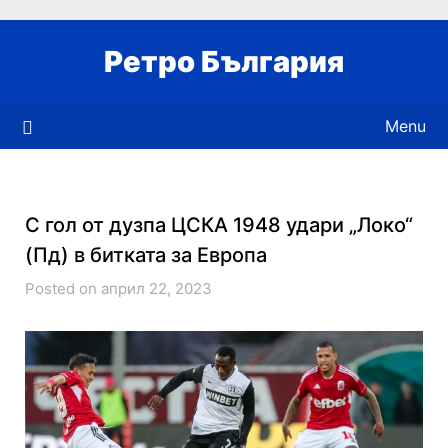
Skip
to
Ретро България
content
Menu
С гол от дузпа ЦСКА 1948 удари „Локо“
(Пд) в битката за Европа
Posted on април 22, 2023